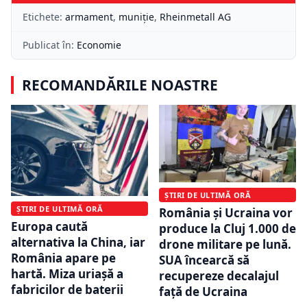
Etichete:
armament
,
muniţie
,
Rheinmetall AG
Publicat în:
Economie
RECOMANDĂRILE NOASTRE
ȘTIRI DE ULTIMĂ ORĂ
ȘTIRI DE ULTIMĂ ORĂ
România și Ucraina vor
Europa caută
produce la Cluj 1.000 de
alternativa la China, iar
drone militare pe lună.
România apare pe
SUA încearcă să
hartă. Miza uriașă a
recupereze decalajul
fabricilor de baterii
față de Ucraina