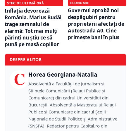
ECONOMIE
ȘTIRI DE ULTIMĂ ORĂ
Guvernul aprobă noi
Inflația devorează
despăgubiri pentru
România. Marius Budăi
proprietarii afectați de
trage semnalul de
Autostrada A0. Cine
alarmă: Tot mai mulți
primește bani în plus
părinți nu știu ce să
pună pe masă copiilor
DESPRE AUTOR
C
Horea Georgiana-Natalia
Absolventă a Facultății de Jurnalism și
Științele Comunicării (Relații Publice și
Comunicare) din cadrul Universității din
București. Absolventă a Masteratului Relații
Publice și Comunicare din cadrul Școlii
Naţionale de Studii Politice și Administrative
(SNSPA). Redactor pentru Capital.ro din