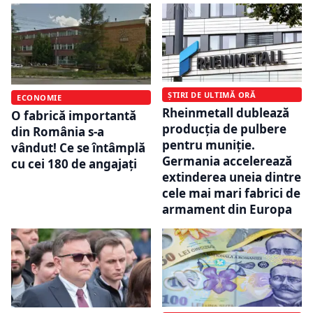
ȘTIRI DE ULTIMĂ ORĂ
ECONOMIE
Rheinmetall dublează
O fabrică importantă
producția de pulbere
din România s-a
pentru muniție.
vândut! Ce se întâmplă
Germania accelerează
cu cei 180 de angajați
extinderea uneia dintre
cele mai mari fabrici de
armament din Europa