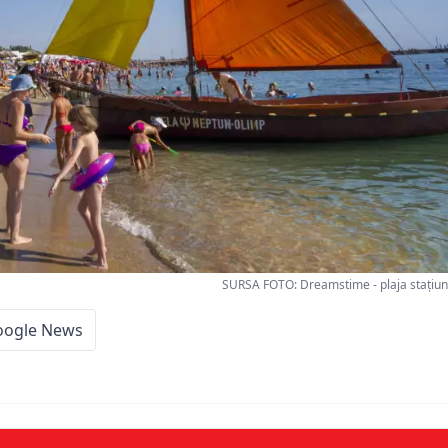
SURSA FOTO: Dreamstime - plaja stațiuni
oogle News