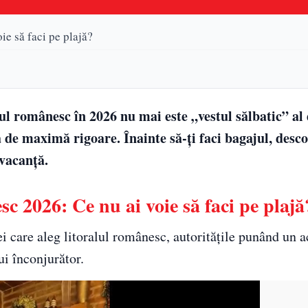
ie să faci pe plajă?
ul românesc în 2026 nu mai este „vestul sălbatic” al 
nă de maximă rigoare. Înainte să-ți faci bagajul, des
 vacanță.
c 2026: Ce nu ai voie să faci pe plajă
i care aleg litoralul românesc, autoritățile punând un a
ui înconjurător.