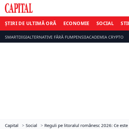
ȘTIRI DE ULTIMĂ ORĂ
ECONOMIE
SOCIAL
STI
SMARTDIGI
ALTERNATIVE FĂRĂ FUM
PENSII
ACADEMIA CRYPTO
Capital
>
Social
>
Reguli pe litoralul românesc 2026: Ce este 