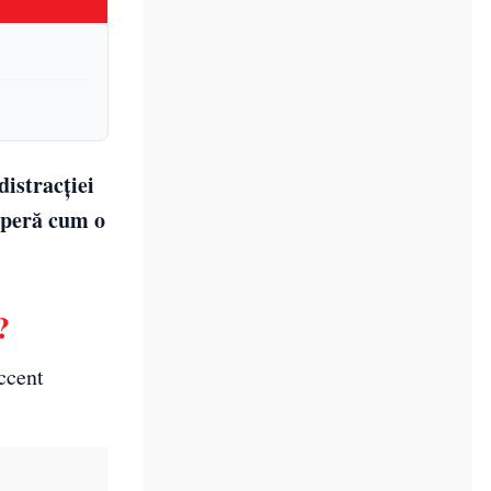
distracției
coperă cum o
?
ccent