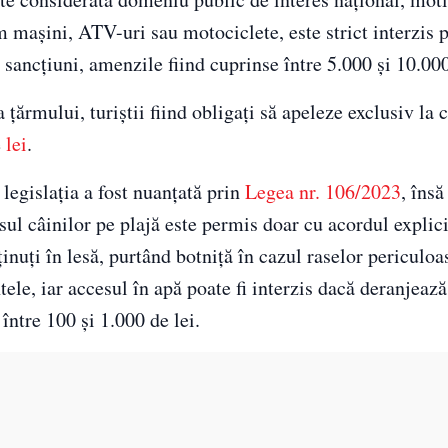
 mașini, ATV-uri sau motociclete, este strict interzis p
 sancțiuni, amenzile fiind cuprinse între 5.000 și 10.000
țărmului, turiștii fiind obligați să apeleze exclusiv la
e
lei
.
, legislația a fost nuanțată prin
Legea nr. 106/2023
, însă
ul câinilor pe plajă este permis doar cu acordul explici
ținuți în lesă, purtând botniță în cazul raselor periculoa
ele, iar accesul în apă poate fi interzis dacă deranjează 
între 100 și 1.000 de lei.