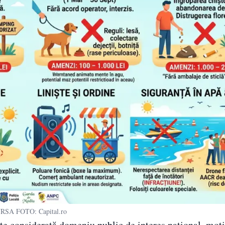
RSA FOTO: Capital.ro
este considerată domeniu public de interes național, mot