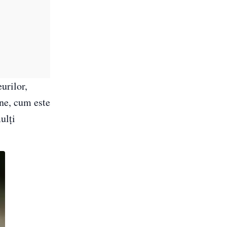
urilor,
une, cum este
ulți