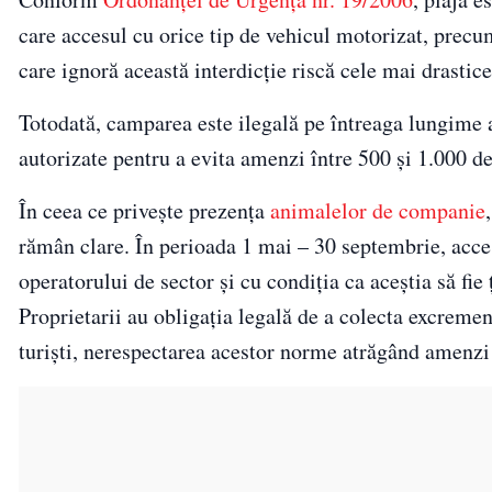
care accesul cu orice tip de vehicul motorizat, precum
care ignoră această interdicție riscă cele mai drastice
Totodată, camparea este ilegală pe întreaga lungime a 
autorizate pentru a evita amenzi între 500 și 1.000 d
În ceea ce privește prezența
animalelor de companie
rămân clare. În perioada 1 mai – 30 septembrie, acces
operatorului de sector și cu condiția ca aceștia să fie 
Proprietarii au obligația legală de a colecta excrement
turiști, nerespectarea acestor norme atrăgând amenzi 