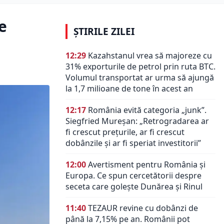
e
ȘTIRILE ZILEI
12:29
Kazahstanul vrea să majoreze cu
31% exporturile de petrol prin ruta BTC.
Volumul transportat ar urma să ajungă
la 1,7 milioane de tone în acest an
12:17
România evită categoria „junk”.
Siegfried Mureșan: „Retrogradarea ar
fi crescut preţurile, ar fi crescut
dobânzile şi ar fi speriat investitorii”
12:00
Avertisment pentru România și
Europa. Ce spun cercetătorii despre
seceta care golește Dunărea și Rinul
11:40
TEZAUR revine cu dobânzi de
până la 7,15% pe an. Românii pot