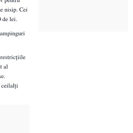
e nisip. Cei
 de lei.
 campinguri
 restricțiile
t al
se.
ceilalți