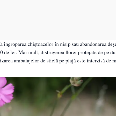
zisă îngroparea chiștoacelor în nisip sau abandonarea deșe
00 de lei. Mai mult, distrugerea florei protejate de pe d
ilizarea ambalajelor de sticlă pe plajă este interzisă de m