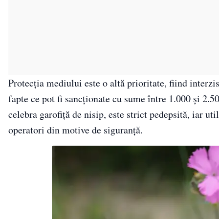
Protecția mediului este o altă prioritate, fiind inter
fapte ce pot fi sancționate cu sume între 1.000 și 2.5
celebra garofiță de nisip, este strict pedepsită, iar ut
operatori din motive de siguranță.