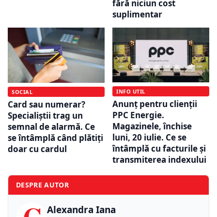
fără niciun cost
suplimentar
INFO UTIL
SOCIAL
Anunț pentru clienții
Card sau numerar?
PPC Energie.
Specialiștii trag un
Magazinele, închise
semnal de alarmă. Ce
luni, 20 iulie. Ce se
se întâmplă când plătiți
întâmplă cu facturile și
doar cu cardul
transmiterea indexului
DESPRE AUTOR
C
Alexandra Iana