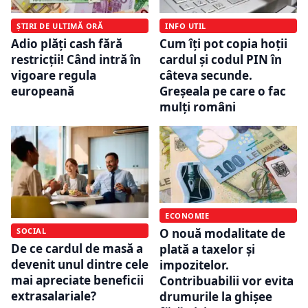
ȘTIRI DE ULTIMĂ ORĂ
INFO UTIL
Adio plăți cash fără
Cum îți pot copia hoții
restricții! Când intră în
cardul și codul PIN în
vigoare regula
câteva secunde.
europeană
Greșeala pe care o fac
mulți români
ECONOMIE
SOCIAL
O nouă modalitate de
De ce cardul de masă a
plată a taxelor și
devenit unul dintre cele
impozitelor.
mai apreciate beneficii
Contribuabilii vor evita
extrasalariale?
drumurile la ghișee