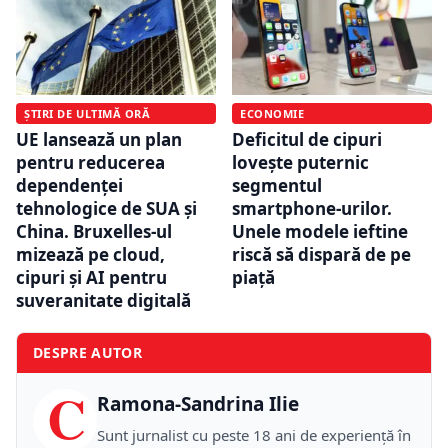
ȘTIRI DE ULTIMĂ ORĂ
ECONOMIE
UE lansează un plan
Deficitul de cipuri
pentru reducerea
lovește puternic
dependenței
segmentul
tehnologice de SUA și
smartphone-urilor.
China. Bruxelles-ul
Unele modele ieftine
mizează pe cloud,
riscă să dispară de pe
cipuri și AI pentru
piață
suveranitate digitală
DESPRE AUTOR
C
Ramona-Sandrina Ilie
Sunt jurnalist cu peste 18 ani de experiență în