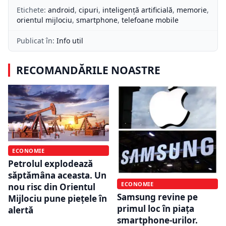
Etichete:
android
,
cipuri
,
inteligență artificială
,
memorie
,
orientul mijlociu
,
smartphone
,
telefoane mobile
Publicat în:
Info util
RECOMANDĂRILE NOASTRE
ECONOMIE
Petrolul explodează
săptămâna aceasta. Un
ECONOMIE
nou risc din Orientul
Samsung revine pe
Mijlociu pune piețele în
primul loc în piața
alertă
smartphone-urilor.