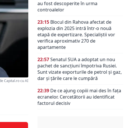
au fost descoperite în urma
controalelor
23:15
Blocul din Rahova afectat de
explozia din 2025 intră într-o nouă
etapă de expertizare. Specialiștii vor
verifica aproximativ 270 de
apartamente
22:57
Senatul SUA a adoptat un nou
pachet de sancțiuni împotriva Rusiei.
Sunt vizate exporturile de petrol și gaz,
dar și țările care le cumpără
de Capital.ro cu AI
22:39
De ce ajung copiii mai des în fața
ecranelor. Cercetătorii au identificat
factorul decisiv