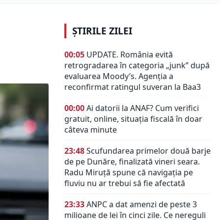
ȘTIRILE ZILEI
00:05
UPDATE. România evită
retrogradarea în categoria „junk” după
evaluarea Moody’s. Agenția a
reconfirmat ratingul suveran la Baa3
00:00
Ai datorii la ANAF? Cum verifici
gratuit, online, situația fiscală în doar
câteva minute
23:48
Scufundarea primelor două barje
de pe Dunăre, finalizată vineri seara.
Radu Miruță spune că navigația pe
fluviu nu ar trebui să fie afectată
23:33
ANPC a dat amenzi de peste 3
milioane de lei în cinci zile. Ce nereguli