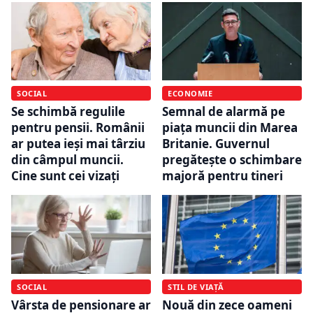
SOCIAL
ECONOMIE
Se schimbă regulile
Semnal de alarmă pe
pentru pensii. Românii
piața muncii din Marea
ar putea ieși mai târziu
Britanie. Guvernul
din câmpul muncii.
pregătește o schimbare
Cine sunt cei vizați
majoră pentru tineri
SOCIAL
STIL DE VIAȚĂ
Vârsta de pensionare ar
Nouă din zece oameni