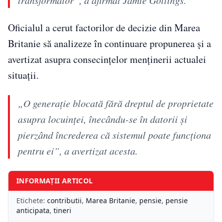
Oficialul a cerut factorilor de decizie din Marea
Britanie să analizeze în continuare propunerea și a
avertizat asupra consecințelor menținerii actualei
situații.
„O generație blocată fără dreptul de proprietate
asupra locuinței, înecându-se în datorii și
pierzând încrederea că sistemul poate funcționa
pentru ei”, a avertizat acesta.
INFORMAȚII ARTICOL
Etichete:
contributii
,
Marea Britanie
,
pensie
,
pensie
anticipata
,
tineri