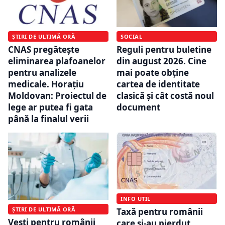
ȘTIRI DE ULTIMĂ ORĂ
SOCIAL
CNAS pregătește
Reguli pentru buletine
eliminarea plafoanelor
din august 2026. Cine
pentru analizele
mai poate obține
medicale. Horațiu
cartea de identitate
Moldovan: Proiectul de
clasică și cât costă noul
lege ar putea fi gata
document
până la finalul verii
INFO UTIL
ȘTIRI DE ULTIMĂ ORĂ
Taxă pentru românii
Vești pentru românii
care și-au pierdut