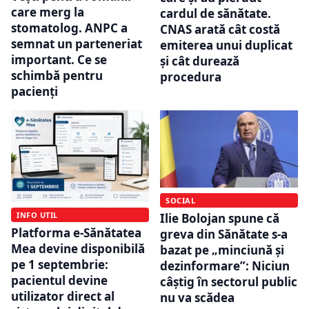
care merg la
cardul de sănătate.
stomatolog. ANPC a
CNAS arată cât costă
semnat un parteneriat
emiterea unui duplicat
important. Ce se
și cât durează
schimbă pentru
procedura
pacienți
SOCIAL
INFO UTIL
Ilie Bolojan spune că
Platforma e-Sănătatea
greva din Sănătate s-a
Mea devine disponibilă
bazat pe „minciună și
pe 1 septembrie:
dezinformare”: Niciun
pacientul devine
câștig în sectorul public
utilizator direct al
nu va scădea