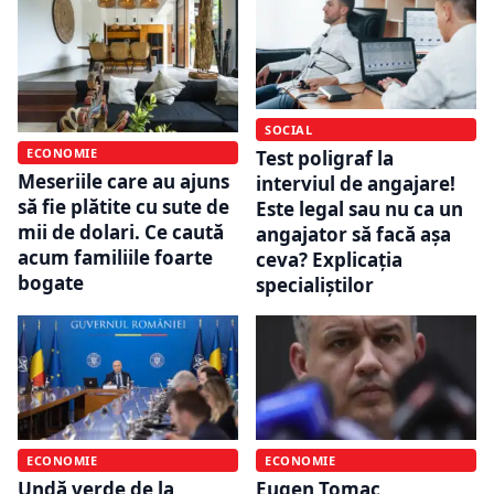
SOCIAL
ECONOMIE
Test poligraf la
Meseriile care au ajuns
interviul de angajare!
să fie plătite cu sute de
Este legal sau nu ca un
mii de dolari. Ce caută
angajator să facă așa
acum familiile foarte
ceva? Explicația
bogate
specialiștilor
ECONOMIE
ECONOMIE
Undă verde de la
Eugen Tomac