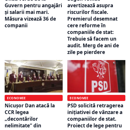
Guvern pentru angajări
avertizează asupra
și salarii mai mari.
riscurilor fiscale.
Măsura vizează 36 de
Premierul desemnat
companii
cere reforme în
companiile de stat:
Trebuie să facem un
audit. Merg de ani de
zile pe pierdere
ECONOMIE
ECONOMIE
Nicușor Dan atacă la
PSD solicită retragerea
CCR legea
inițiativei de vânzare a
„decontărilor
companiilor de stat.
nelimitate” din
Proiect de lege pentru