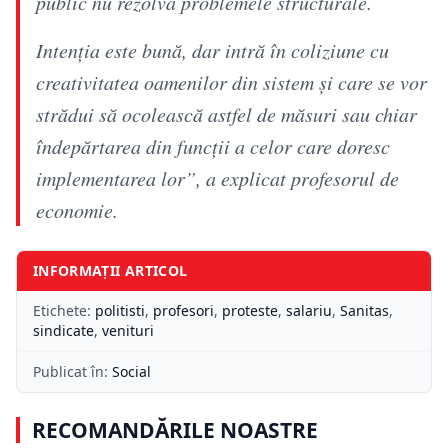
public nu rezolvă problemele structurale.
Intenția este bună, dar intră în coliziune cu
creativitatea oamenilor din sistem și care se vor
strădui să ocolească astfel de măsuri sau chiar
îndepărtarea din funcții a celor care doresc
implementarea lor”, a explicat profesorul de
economie.
INFORMAȚII ARTICOL
Etichete:
politisti
,
profesori
,
proteste
,
salariu
,
Sanitas
,
sindicate
,
venituri
Publicat în:
Social
RECOMANDĂRILE NOASTRE