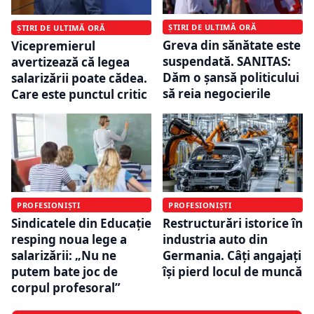
ȘTIRI DE ULTIMĂ ORĂ
ȘTIRI DE ULTIMĂ ORĂ
Greva din sănătate este
Vicepremierul
suspendată. SANITAS:
avertizează că legea
Dăm o şansă politicului
salarizării poate cădea.
să reia negocierile
Care este punctul critic
PROFESIONIȘTI
PROFESIONIȘTI
Sindicatele din Educație
Restructurări istorice în
resping noua lege a
industria auto din
salarizării: „Nu ne
Germania. Câți angajați
putem bate joc de
își pierd locul de muncă
corpul profesoral”