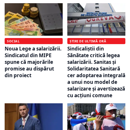
SOCIAL
ȘTIRI DE ULTIMĂ ORĂ
Noua Lege a salarizării.
Sindicaliștii din
Sindicatul din MIPE
Sănătate critică legea
spune că majorările
salarizării. Sanitas și
promise au dispărut
Solidaritatea Sanitară
din proiect
cer adoptarea integrală
a unui nou model de
salarizare și avertizează
cu acțiuni comune