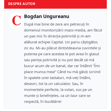
DESPRE AUTOR
C
Bogdan Ungureanu
După mai bine de zece ani petrecuţi în
domeniul monitorizării mass-media, am făcut
un pas mic în direcţia potrivită şi m-am
alăturat echipei Capital. Un pariu câştigător,
zic eu. Mi-au plăcut dintotdeauna cuvintele şi
puterea pe care acestea le pot avea în glasul
sau peniţa potrivită şi nu pot decât să mă
bucur acum de un banal, dar rar întâlnit “Îmi
place munca mea!” Când nu mă găsiţi scriind
în spatele unei tastaturi, mă veţi întâlni,
deseori, tot la un calculator. Sau, în
momentele perfecte, la volan, sus pe un
munte şi bineînţeles, ca un taur care se
respectă, în bucătărie!