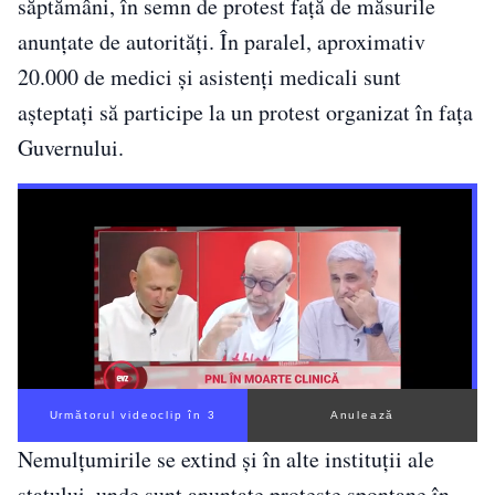
săptămâni, în semn de protest față de măsurile
anunțate de autorități. În paralel, aproximativ
20.000 de medici și asistenți medicali sunt
așteptați să participe la un protest organizat în fața
Guvernului.
Următorul videoclip în 2
Anulează
Nemulțumirile se extind și în alte instituții ale
statului, unde sunt anunțate proteste spontane în