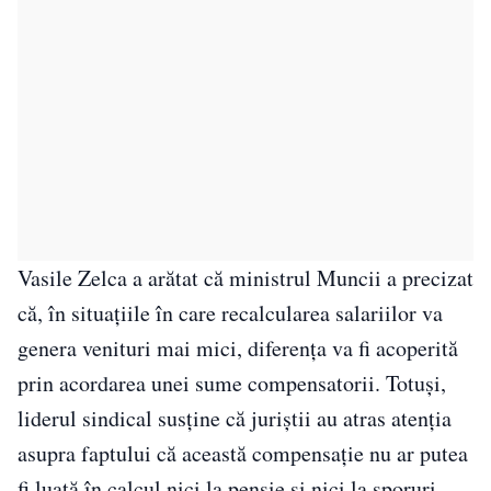
Vasile Zelca a arătat că ministrul Muncii a precizat
că, în situațiile în care recalcularea salariilor va
genera venituri mai mici, diferența va fi acoperită
prin acordarea unei sume compensatorii. Totuși,
liderul sindical susține că juriștii au atras atenția
asupra faptului că această compensație nu ar putea
fi luată în calcul nici la pensie și nici la sporuri,