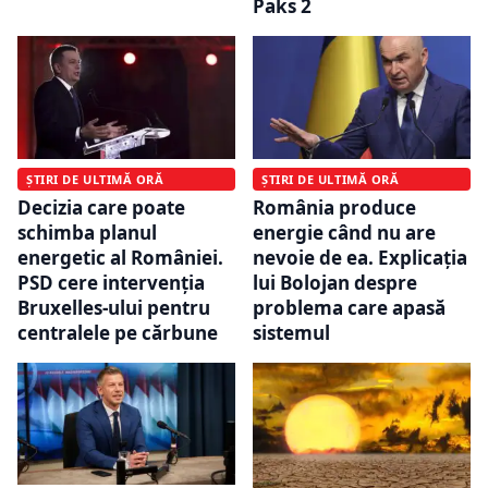
Paks 2
ȘTIRI DE ULTIMĂ ORĂ
ȘTIRI DE ULTIMĂ ORĂ
Decizia care poate
România produce
schimba planul
energie când nu are
energetic al României.
nevoie de ea. Explicația
PSD cere intervenția
lui Bolojan despre
Bruxelles-ului pentru
problema care apasă
centralele pe cărbune
sistemul