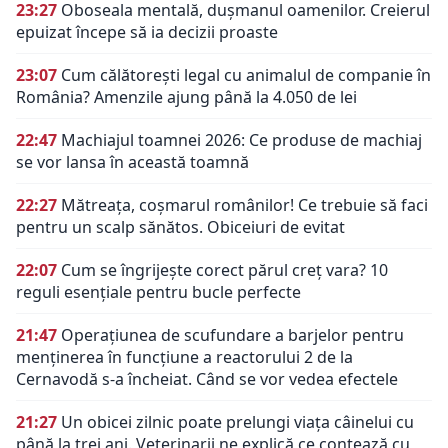
23:27
Oboseala mentală, dușmanul oamenilor. Creierul
epuizat începe să ia decizii proaste
23:07
Cum călătorești legal cu animalul de companie în
România? Amenzile ajung până la 4.050 de lei
22:47
Machiajul toamnei 2026: Ce produse de machiaj
se vor lansa în această toamnă
22:27
Mătreața, coșmarul românilor! Ce trebuie să faci
pentru un scalp sănătos. Obiceiuri de evitat
22:07
Cum se îngrijește corect părul creț vara? 10
reguli esențiale pentru bucle perfecte
21:47
Operațiunea de scufundare a barjelor pentru
menținerea în funcțiune a reactorului 2 de la
Cernavodă s-a încheiat. Când se vor vedea efectele
21:27
Un obicei zilnic poate prelungi viața câinelui cu
până la trei ani. Veterinarii ne explică ce contează cu