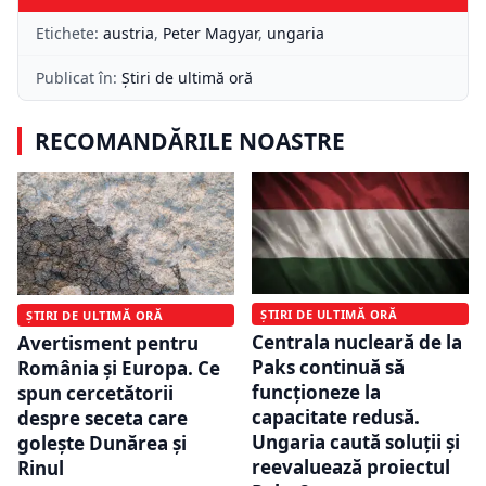
Etichete:
austria
,
Peter Magyar
,
ungaria
Publicat în:
Știri de ultimă oră
RECOMANDĂRILE NOASTRE
ȘTIRI DE ULTIMĂ ORĂ
ȘTIRI DE ULTIMĂ ORĂ
Centrala nucleară de la
Avertisment pentru
Paks continuă să
România și Europa. Ce
funcționeze la
spun cercetătorii
capacitate redusă.
despre seceta care
Ungaria caută soluții și
golește Dunărea și
reevaluează proiectul
Rinul