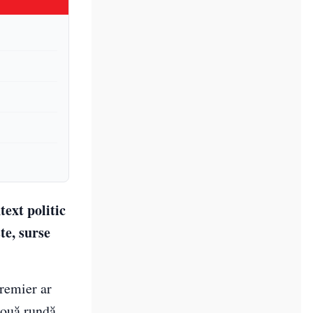
ext politic
te, surse
premier ar
nouă rundă