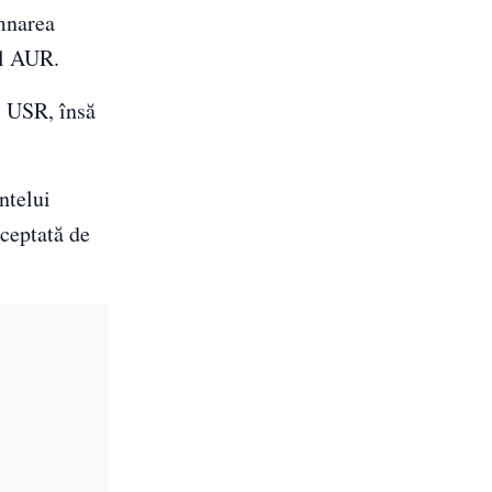
emnarea
ul AUR.
i USR, însă
ntelui
cceptată de