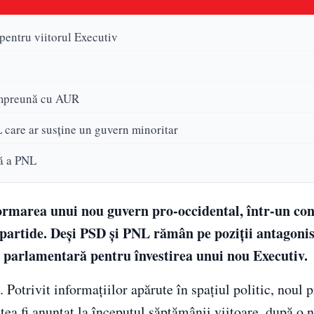
pentru viitorul Executiv
 împreună cu AUR
L care ar susține un guvern minoritar
că a PNL
ormarea unui nou guvern pro-occidental, într-un cont
 partide. Deși PSD și PNL rămân pe poziții antagonis
te parlamentară pentru învestirea unui nou Executiv.
. Potrivit informațiilor apărute în spațiul politic, noul 
tea fi anunțat la începutul săptămânii viitoare, după o 