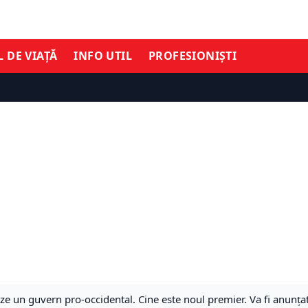
L DE VIAȚĂ
INFO UTIL
PROFESIONIȘTI
e un guvern pro-occidental. Cine este noul premier. Va fi anunța