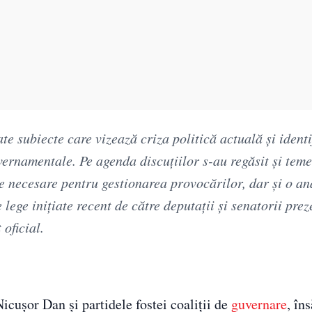
ate subiecte care vizează criza politică actuală şi ident
uvernamentale. Pe agenda discuţiilor s-au regăsit şi teme
le necesare pentru gestionarea provocărilor, dar şi o an
 lege iniţiate recent de către deputaţii şi senatorii prez
oficial.
icușor Dan și partidele fostei coaliții de
guvernare
, în