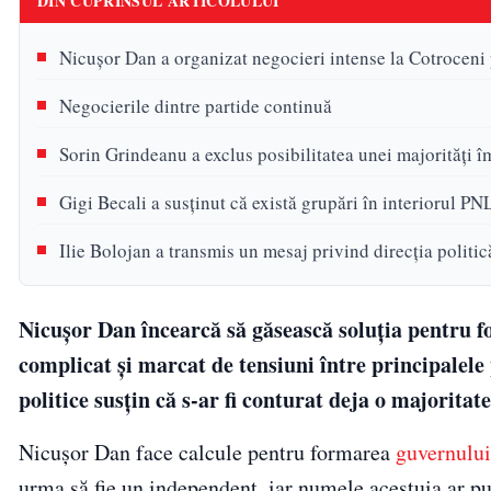
DIN CUPRINSUL ARTICOLULUI
Nicușor Dan a organizat negocieri intense la Cotroceni 
Negocierile dintre partide continuă
Sorin Grindeanu a exclus posibilitatea unei majorități
Gigi Becali a susținut că există grupări în interiorul PN
Ilie Bolojan a transmis un mesaj privind direcția politi
Nicușor Dan încearcă să găsească soluția pentru f
complicat și marcat de tensiuni între principalele
politice susțin că s-ar fi conturat deja o majorita
Nicușor Dan face calcule pentru formarea
guvernului
urma să fie un independent, iar numele acestuia ar pu