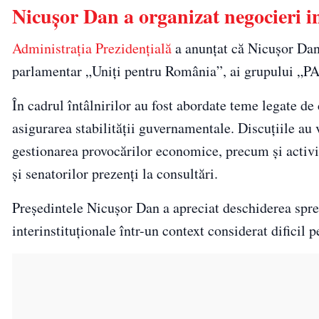
Nicușor Dan a organizat negocieri in
Administrația Prezidențială
a anunțat că Nicușor Dan
parlamentar „Uniți pentru România”, ai grupului „PAC
În cadrul întâlnirilor au fost abordate teme legate de 
asigurarea stabilității guvernamentale. Discuțiile au 
gestionarea provocărilor economice, precum și activit
și senatorilor prezenți la consultări.
Președintele Nicușor Dan a apreciat deschiderea spre 
interinstituționale într-un context considerat dificil