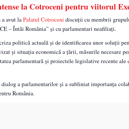
tense la Cotroceni pentru viitorul Ex
 a avut la
Palatul Cotroceni
discuții cu membrii grupul
E – Întâi România” și cu parlamentari neafiliați.
criza politică actuală și de identificarea unor soluții pe
vizat și situația economică a țării, măsurile necesare pe
atea parlamentară și proiectele legislative recente ale 
dialog a parlamentarilor și a subliniat importanța cola
 pentru România.