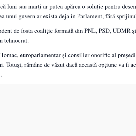
 că luni sau marți ar putea apărea o soluție pentru des
ea unui guvern ar exista deja în Parlament, fără sprijin
ependent de fosta coaliție formată din PNL, PSD, UDMR ș
n tehnocrat.
 Tomac, europarlamentar și consilier onorific al președi
ni. Totuși, rămâne de văzut dacă această opțiune va fi a
.