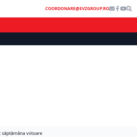
COORDONARE@EVZGROUP.RO
t săptămâna viitoare