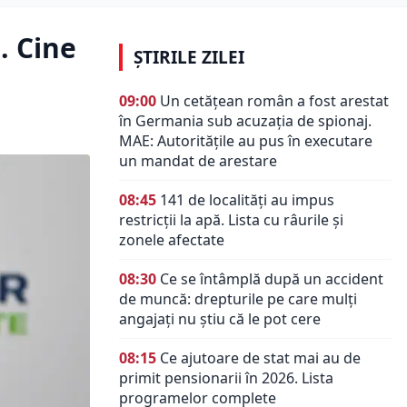
. Cine
ȘTIRILE ZILEI
09:00
Un cetățean român a fost arestat
în Germania sub acuzația de spionaj.
MAE: Autorităţile au pus în executare
un mandat de arestare
08:45
141 de localități au impus
restricții la apă. Lista cu râurile și
zonele afectate
08:30
Ce se întâmplă după un accident
de muncă: drepturile pe care mulți
angajați nu știu că le pot cere
08:15
Ce ajutoare de stat mai au de
primit pensionarii în 2026. Lista
programelor complete