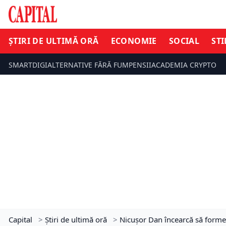
ȘTIRI DE ULTIMĂ ORĂ
ECONOMIE
SOCIAL
STI
SMARTDIGI
ALTERNATIVE FĂRĂ FUM
PENSII
ACADEMIA CRYPTO
Capital
>
Știri de ultimă oră
>
Nicușor Dan încearcă să formez