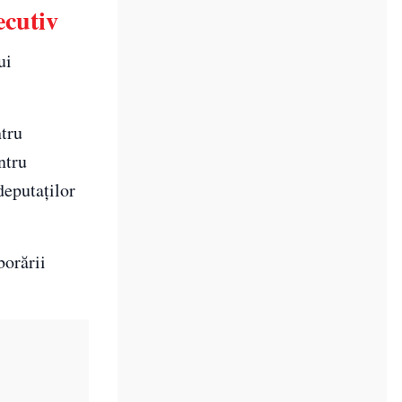
ecutiv
ui
ntru
ntru
deputaților
borării