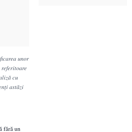
ificarea unor
 referitoare
aliză cu
enţi astăzi
să fără un