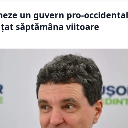
meze un guvern pro-occidental
nțat săptămâna viitoare