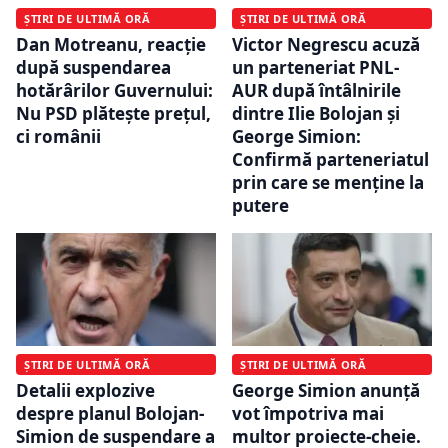
ȘTIRI DE ULTIMĂ ORĂ
ȘTIRI DE ULTIMĂ ORĂ
Dan Motreanu, reacție
Victor Negrescu acuză
după suspendarea
un parteneriat PNL-
hotărârilor Guvernului:
AUR după întâlnirile
Nu PSD plătește prețul,
dintre Ilie Bolojan și
ci românii
George Simion:
Confirmă parteneriatul
prin care se menține la
putere
ȘTIRI DE ULTIMĂ ORĂ
ȘTIRI DE ULTIMĂ ORĂ
Detalii explozive
George Simion anunță
despre planul Bolojan-
vot împotriva mai
Simion de suspendare a
multor proiecte-cheie.