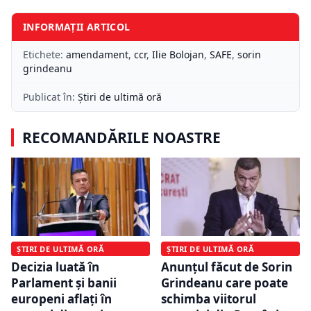
INFORMAȚII ARTICOL
Etichete:
amendament
,
ccr
,
Ilie Bolojan
,
SAFE
,
sorin
grindeanu
Publicat în:
Știri de ultimă oră
RECOMANDĂRILE NOASTRE
ȘTIRI DE ULTIMĂ ORĂ
ȘTIRI DE ULTIMĂ ORĂ
Decizia luată în
Anunțul făcut de Sorin
Parlament și banii
Grindeanu care poate
europeni aflați în
schimba viitorul