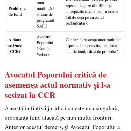
unor
rețeaua de gaze din Bihor și
Probleme
modificări
antrepozite fiscale pentru crame
de fond
străine de
(aflate deja pe circuitul
programul
parlamentar).
SAFE
Avocatul
A doua
Confirmă existența unor multiple
Poporului
sesizare
aspecte de neconstituționalitate,
(Renate
(CCR)
atât de fond, cât și de procedură.
Weber)
Avocatul Poporului critică de
asemenea actul normativ și l-a
sesizat la CCR
Această inițiativă juridică nu este una singulară,
ordonanța fiind atacată pe mai multe fronturi.
Anterior acestui demers, și Avocatul Poporului a