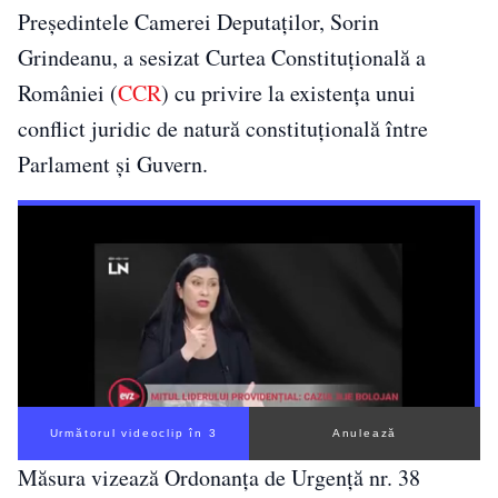
Președintele Camerei Deputaților, Sorin
Grindeanu, a sesizat Curtea Constituțională a
României (
CCR
) cu privire la existența unui
conflict juridic de natură constituțională între
Parlament și Guvern.
Următorul videoclip în 2
Anulează
Măsura vizează Ordonanța de Urgență nr. 38