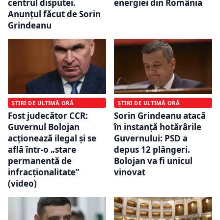
centrul disputei.
energiei din România
Anunțul făcut de Sorin
Grindeanu
ȘTIRI DE ULTIMĂ ORĂ
ȘTIRI DE ULTIMĂ ORĂ
Fost judecător CCR:
Sorin Grindeanu atacă
Guvernul Bolojan
în instanță hotărârile
acționează ilegal și se
Guvernului: PSD a
află într-o „stare
depus 12 plângeri.
permanentă de
Bolojan va fi unicul
infracționalitate”
vinovat
(video)