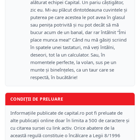
alăturat echipei Capital. Un pariu câştigător,
zic eu. Mi-au plăcut dintotdeauna cuvintele şi
puterea pe care acestea le pot avea în glasul
sau peniţa potrivită şi nu pot decât să mă
bucur acum de un banal, dar rar întâlnit “Îmi
place munca mea!” Când nu mă găsiţi scriind
în spatele unei tastaturi, mă veţi întâlni,
deseori, tot la un calculator. Sau, în
momentele perfecte, la volan, sus pe un
munte şi bineînţeles, ca un taur care se
respectă, în bucătărie!
CONDIȚII DE PRELUARE
Informațiile publicate de capital.ro pot fi preluate de
alte publicații online doar în limita a 500 de caractere și
cu citarea sursei cu link activ. Orice abatere de la
această regulă constituie o încălcare a Legii 8/1996