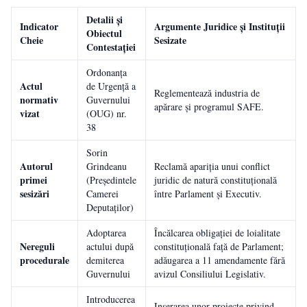
Detalii și
Indicator
Argumente Juridice și Instituții
Obiectul
Cheie
Sesizate
Contestației
Ordonanța
Actul
de Urgență a
Reglementează industria de
normativ
Guvernului
apărare și programul SAFE.
vizat
(OUG) nr.
38
Sorin
Autorul
Grindeanu
Reclamă apariția unui conflict
primei
(Președintele
juridic de natură constituțională
sesizări
Camerei
între Parlament și Executiv.
Deputaților)
Adoptarea
Încălcarea obligației de loialitate
Nereguli
actului după
constituțională față de Parlament;
procedurale
demiterea
adăugarea a 11 amendamente fără
Guvernului
avizul Consiliului Legislativ.
Introducerea
Inserarea unor proiecte privind