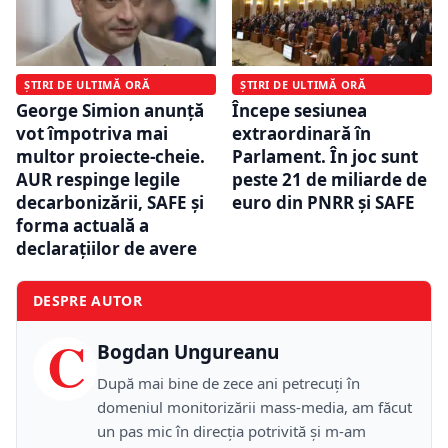
ȘTIRI DE ULTIMĂ ORĂ
ȘTIRI DE ULTIMĂ ORĂ
George Simion anunță
Începe sesiunea
vot împotriva mai
extraordinară în
multor proiecte-cheie.
Parlament. În joc sunt
AUR respinge legile
peste 21 de miliarde de
decarbonizării, SAFE și
euro din PNRR și SAFE
forma actuală a
declarațiilor de avere
DESPRE AUTOR
C
Bogdan Ungureanu
După mai bine de zece ani petrecuţi în
domeniul monitorizării mass-media, am făcut
un pas mic în direcţia potrivită şi m-am