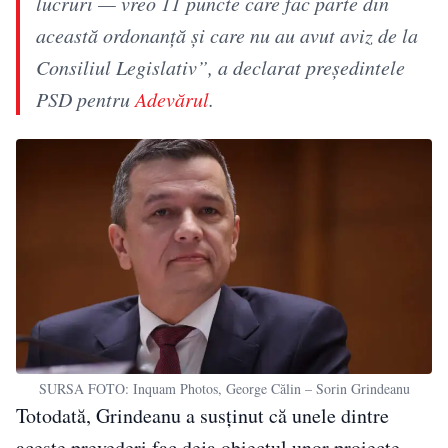
lucruri — vreo 11 puncte care fac parte din
această ordonanță și care nu au avut aviz de la
Consiliul Legislativ”, a declarat președintele
PSD pentru
Adevărul
.
SURSA FOTO: Inquam Photos, George Călin – Sorin Grindeanu
Totodată, Grindeanu a susținut că unele dintre
aceste prevederi fac deja obiectul unor proiecte