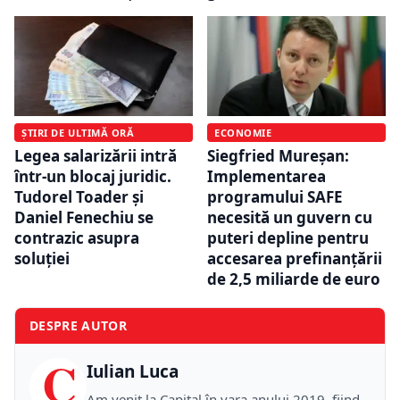
ȘTIRI DE ULTIMĂ ORĂ
ECONOMIE
Legea salarizării intră
Siegfried Mureșan:
într-un blocaj juridic.
Implementarea
Tudorel Toader și
programului SAFE
Daniel Fenechiu se
necesită un guvern cu
contrazic asupra
puteri depline pentru
soluției
accesarea prefinanțării
de 2,5 miliarde de euro
DESPRE AUTOR
C
Iulian Luca
Am venit la Capital în vara anului 2019, fiind