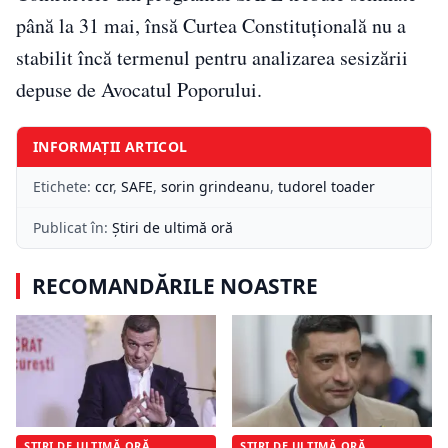
până la 31 mai, însă Curtea Constituțională nu a
stabilit încă termenul pentru analizarea sesizării
depuse de Avocatul Poporului.
INFORMAȚII ARTICOL
Etichete:
ccr
,
SAFE
,
sorin grindeanu
,
tudorel toader
Publicat în:
Știri de ultimă oră
RECOMANDĂRILE NOASTRE
ȘTIRI DE ULTIMĂ ORĂ
ȘTIRI DE ULTIMĂ ORĂ