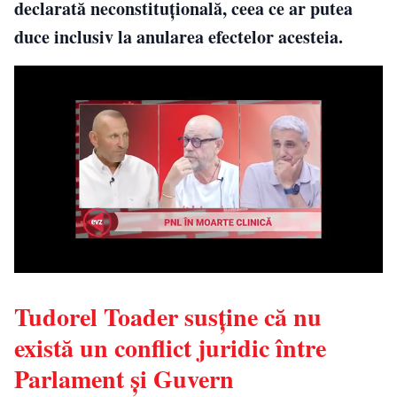
declarată neconstituțională, ceea ce ar putea
duce inclusiv la anularea efectelor acesteia.
Tudorel Toader susține că nu
există un conflict juridic între
Parlament și Guvern