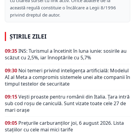
cu citarea sursei cu link activ. Orice abatere de la
această regulă constituie o încălcare a Legii 8/1996
privind dreptul de autor.
ȘTIRILE ZILEI
09:35
INS: Turismul a încetinit în luna iunie: sosirile au
scăzut cu 2,5%, iar înnoptările cu 5,7%
09:30
Noi temeri privind inteligența artificială: Modelul
AI al Meta a compromis sistemele unei alte companii în
timpul testelor de securitate
09:15
Vești proaste pentru românii din Italia. Țara intră
sub cod roșu de caniculă. Sunt vizate toate cele 27 de
mari orașe
09:05
Prețurile carburanților joi, 6 august 2026. Lista
stațiilor cu cele mai mici tarife