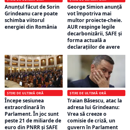
Anunțul făcut de Sorin
George Simion anunță
Grindeanu care poate
vot împotriva mai
schimba viitorul
multor proiecte-cheie.
energiei din România
AUR respinge legile
decarbonizării, SAFE și
forma actuală a
declarațiilor de avere
ȘTIRI DE ULTIMĂ ORĂ
ȘTIRI DE ULTIMĂ ORĂ
Începe sesiunea
Traian Băsescu, atac la
extraordinară în
adresa lui Grindeanu:
Parlament. În joc sunt
Vrea să creeze o
peste 21 de miliarde de
comisie de criză, un
euro din PNRR și SAFE
guvern în Parlament