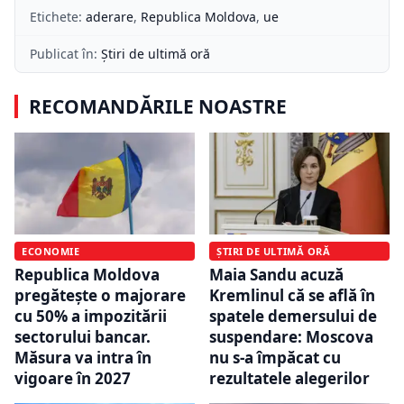
Etichete:
aderare
,
Republica Moldova
,
ue
Publicat în:
Știri de ultimă oră
RECOMANDĂRILE NOASTRE
ECONOMIE
ȘTIRI DE ULTIMĂ ORĂ
Republica Moldova
Maia Sandu acuză
pregătește o majorare
Kremlinul că se află în
cu 50% a impozitării
spatele demersului de
sectorului bancar.
suspendare: Moscova
Măsura va intra în
nu s-a împăcat cu
vigoare în 2027
rezultatele alegerilor