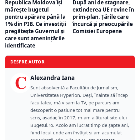
Republica Moldova își
După ani de stagnare,
mărește bugetul
extinderea UE revine în
pentru apărare până la
prim-plan. Țările care
1% din PIB. Ce investiții
încurcă și preocupările
pregătește Guvernul și
Comisiei Europene
care sunt amenințările
identificate
DESPRE AUTOR
C
Alexandra Iana
Sunt absolventă a Facultății de Jurnalism,
Universitatea Hyperion. Deși, înainte să încep
facultatea, mă visam la TV, pe parcurs am
descoperit o pasiune tot mai mare pentru
scris, așadar, în 2017, m-am alăturat site-ului
Bugetul.ro. Acolo am lucrat timp de șapte ani,
fiind locul unde am învățat și am acumulat
experiență. Din iulie 2024, am acceptat