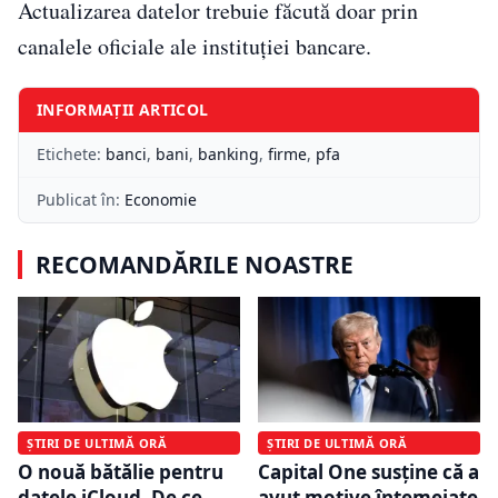
Actualizarea datelor trebuie făcută doar prin
canalele oficiale ale instituției bancare.
INFORMAȚII ARTICOL
Etichete:
banci
,
bani
,
banking
,
firme
,
pfa
Publicat în:
Economie
RECOMANDĂRILE NOASTRE
ȘTIRI DE ULTIMĂ ORĂ
ȘTIRI DE ULTIMĂ ORĂ
O nouă bătălie pentru
Capital One susține că a
datele iCloud. De ce
avut motive întemeiate