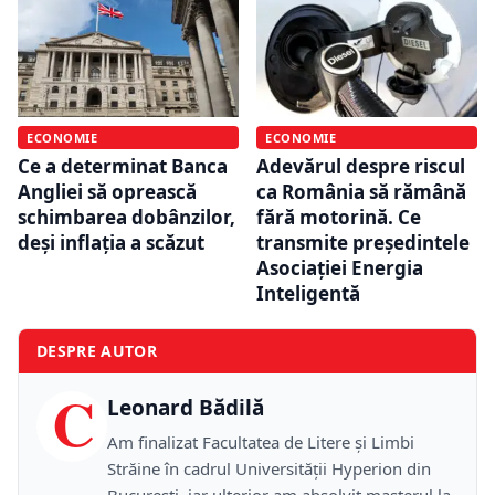
ECONOMIE
ECONOMIE
Ce a determinat Banca
Adevărul despre riscul
Angliei să oprească
ca România să rămână
schimbarea dobânzilor,
fără motorină. Ce
deși inflația a scăzut
transmite președintele
Asociației Energia
Inteligentă
DESPRE AUTOR
C
Leonard Bădilă
Am finalizat Facultatea de Litere și Limbi
Străine în cadrul Universității Hyperion din