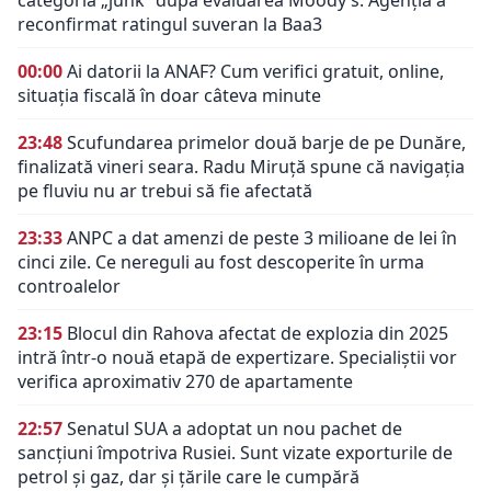
categoria „junk” după evaluarea Moody’s. Agenția a
reconfirmat ratingul suveran la Baa3
00:00
Ai datorii la ANAF? Cum verifici gratuit, online,
situația fiscală în doar câteva minute
23:48
Scufundarea primelor două barje de pe Dunăre,
finalizată vineri seara. Radu Miruță spune că navigația
pe fluviu nu ar trebui să fie afectată
23:33
ANPC a dat amenzi de peste 3 milioane de lei în
cinci zile. Ce nereguli au fost descoperite în urma
controalelor
23:15
Blocul din Rahova afectat de explozia din 2025
intră într-o nouă etapă de expertizare. Specialiștii vor
verifica aproximativ 270 de apartamente
22:57
Senatul SUA a adoptat un nou pachet de
sancțiuni împotriva Rusiei. Sunt vizate exporturile de
petrol și gaz, dar și țările care le cumpără