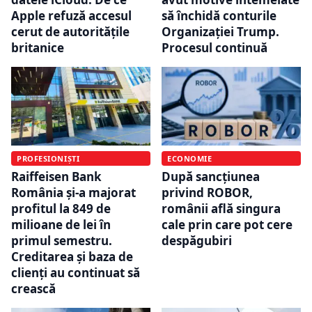
Apple refuză accesul
să închidă conturile
cerut de autoritățile
Organizației Trump.
britanice
Procesul continuă
PROFESIONIȘTI
ECONOMIE
Raiffeisen Bank
După sancțiunea
România și-a majorat
privind ROBOR,
profitul la 849 de
românii află singura
milioane de lei în
cale prin care pot cere
primul semestru.
despăgubiri
Creditarea și baza de
clienți au continuat să
crească