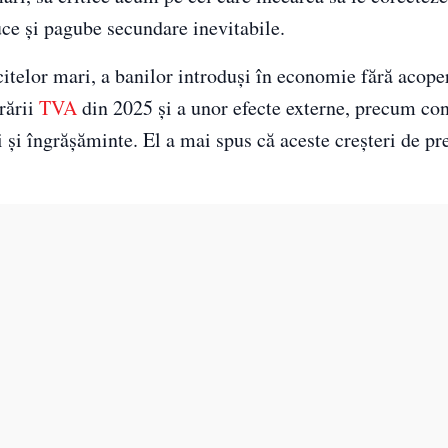
uce și pagube secundare inevitabile.
icitelor mari, a banilor introduși în economie fără acoper
orării
TVA
din 2025 și a unor efecte externe, precum con
 și îngrășăminte. El a mai spus că aceste creșteri de pr