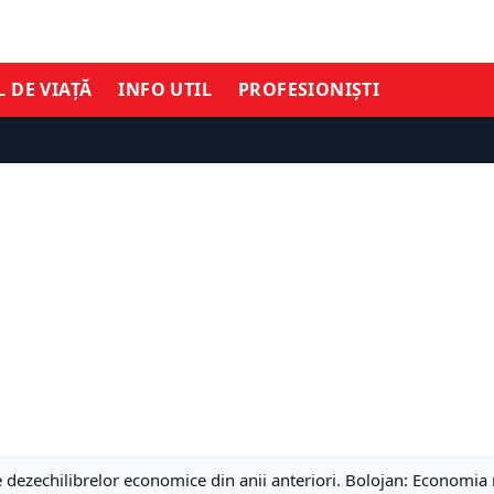
L DE VIAȚĂ
INFO UTIL
PROFESIONIȘTI
ale dezechilibrelor economice din anii anteriori. Bolojan: Economia