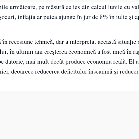
unile următoare, pe măsură ce ies din calcul lunile cu val
șocuri, inflația ar putea ajunge în jur de 8% în iulie și 
ă în recesiune tehnică, dar a interpretat această situație
t lui, în ultimii ani creșterea economică a fost mică în r
 pe datorie, mai mult decât produce economia reală. El 
miei, deoarece reducerea deficitului înseamnă și reduce