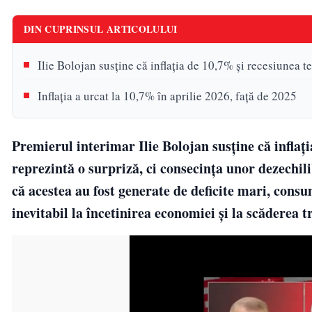
DIN CUPRINSUL ARTICOLULUI
Ilie Bolojan susține că inflația de 10,7% și recesiunea t
Inflația a urcat la 10,7% în aprilie 2026, față de 2025
Premierul interimar Ilie Bolojan susține că inflaț
reprezintă o surpriză, ci consecința unor dezechil
că acestea au fost generate de deficite mari, consum
inevitabil la încetinirea economiei și la scăderea t