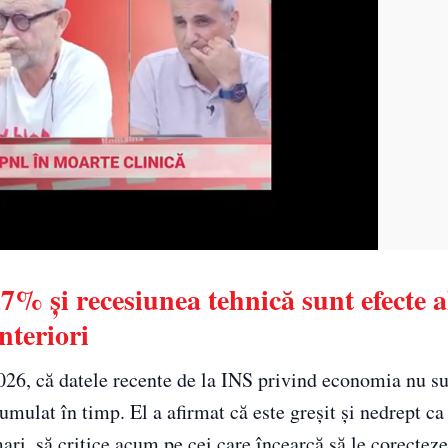
0,7% și recesiunea tehnică sunt efecte a
nteriori
2026, că datele recente de la INS privind economia nu su
cumulat în timp. El a afirmat că este greșit și nedrept c
ri, să critice acum pe cei care încearcă să le corecteze