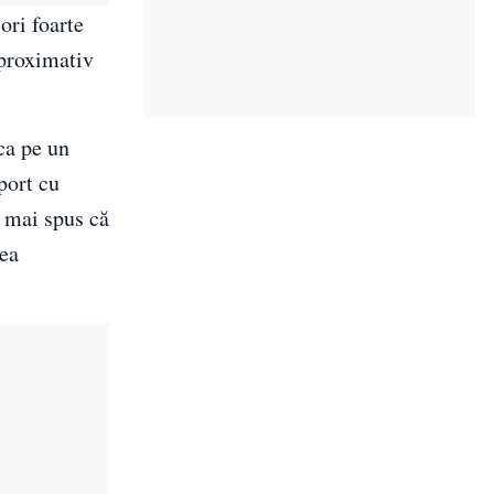
ori foarte
aproximativ
 ca pe un
aport cu
a mai spus că
rea