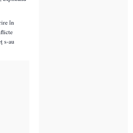
ire în
flicte
eț s-au