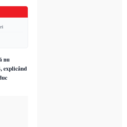
ri
ă nu
4, explicând
 duc