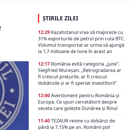
ȘTIRILE ZILEI
e
12:29
Kazahstanul vrea să majoreze cu
31% exporturile de petrol prin ruta BTC.
Volumul transportat ar urma să ajungă
la 1,7 milioane de tone în acest an
12:17
România evită categoria „junk”.
Siegfried Mureșan: „Retrogradarea ar
fi crescut preţurile, ar fi crescut
dobânzile şi ar fi speriat investitorii”
12:00
Avertisment pentru România și
Europa. Ce spun cercetătorii despre
seceta care golește Dunărea și Rinul
11:40
TEZAUR revine cu dobânzi de
până la 7,15% pe an. Românii pot