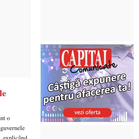
le
nt o
a guvernele
, explicând