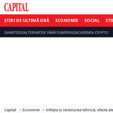
ȘTIRI DE ULTIMĂ ORĂ
ECONOMIE
SOCIAL
STI
SMARTDIGI
ALTERNATIVE FĂRĂ FUM
PENSII
ACADEMIA CRYPTO
Capital
>
Economie
>
Inflația și recesiunea tehnică, efecte 