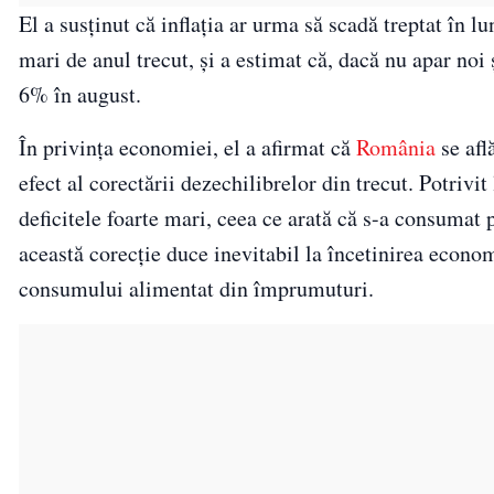
El a susținut că inflația ar urma să scadă treptat în l
mari de anul trecut, și a estimat că, dacă nu apar noi 
6% în august.
În privința economiei, el a afirmat că
România
se afl
efect al corectării dezechilibrelor din trecut. Potrivi
deficitele foarte mari, ceea ce arată că s-a consumat
această corecție duce inevitabil la încetinirea econo
consumului alimentat din împrumuturi.