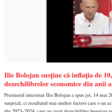
Ilie Bolojan susține că inflația de 1
dezechilibrelor economice din anii a
Premierul interimar Ilie Bolojan a spus joi, 14 mai 
surpriză, ci rezultatul mai multor factori care s-au a
din 2023–2024, care au creat dezechilibre bugetare ma