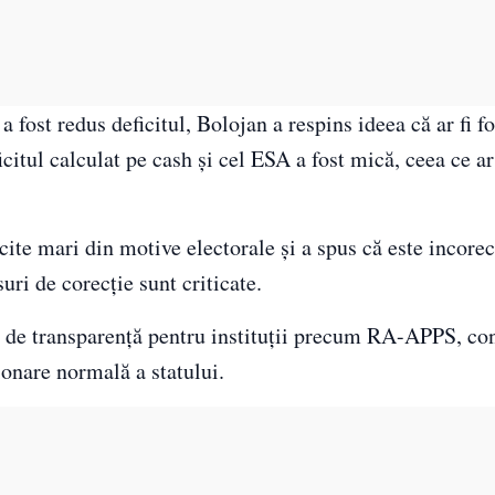
a fost redus deficitul, Bolojan a respins ideea că ar fi f
icitul calculat pe cash și cel ESA a fost mică, ceea ce ar
cite mari din motive electorale și a spus că este incorec
uri de corecție sunt criticate.
ri de transparență pentru instituții precum RA-APPS, co
ionare normală a statului.