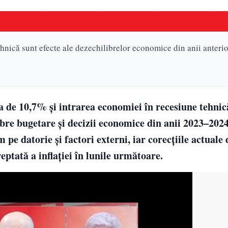
ehnică sunt efecte ale dezechilibrelor economice din anii anterio
ia de 10,7% și intrarea economiei în recesiune tehnic
ibre bugetare și decizii economice din anii 2023–202
 pe datorie și factori externi, iar corecțiile actuale
reptată a inflației în lunile următoare.