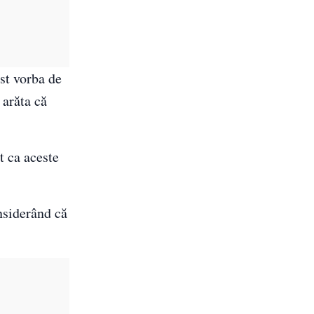
ost vorba de
 arăta că
t ca aceste
nsiderând că