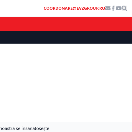
COORDONARE@EVZGROUP.RO
 noastră se însănătoșește