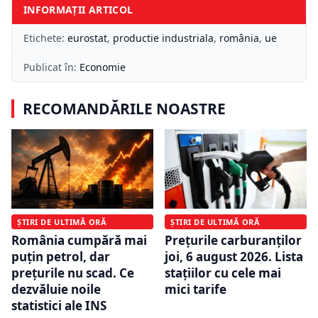
INFORMAȚII ARTICOL
Etichete:
eurostat
,
productie industriala
,
românia
,
ue
Publicat în:
Economie
RECOMANDĂRILE NOASTRE
ȘTIRI DE ULTIMĂ ORĂ
ȘTIRI DE ULTIMĂ ORĂ
România cumpără mai
Prețurile carburanților
puțin petrol, dar
joi, 6 august 2026. Lista
prețurile nu scad. Ce
stațiilor cu cele mai
dezvăluie noile
mici tarife
statistici ale INS