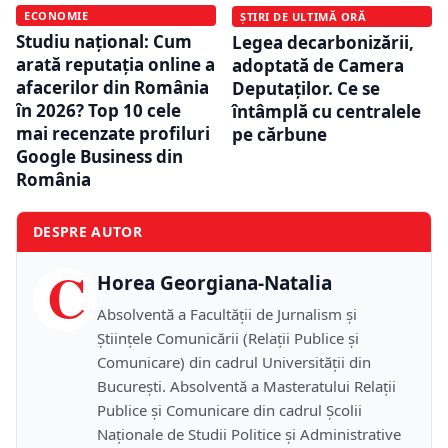
ECONOMIE
ȘTIRI DE ULTIMĂ ORĂ
Studiu național: Cum
Legea decarbonizării,
arată reputația online a
adoptată de Camera
afacerilor din România
Deputaților. Ce se
în 2026? Top 10 cele
întâmplă cu centralele
mai recenzate profiluri
pe cărbune
Google Business din
România
DESPRE AUTOR
C
Horea Georgiana-Natalia
Absolventă a Facultății de Jurnalism și
Științele Comunicării (Relații Publice și
Comunicare) din cadrul Universității din
București. Absolventă a Masteratului Relații
Publice și Comunicare din cadrul Școlii
Naţionale de Studii Politice și Administrative