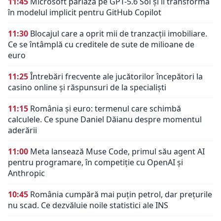
11:45
Microsoft pariază pe GPT-5.6 Sol și îl transformă
în modelul implicit pentru GitHub Copilot
11:30
Blocajul care a oprit mii de tranzacții imobiliare.
Ce se întâmplă cu creditele de sute de milioane de
euro
11:25
Întrebări frecvente ale jucătorilor începători la
casino online și răspunsuri de la specialiști
11:15
România și euro: termenul care schimbă
calculele. Ce spune Daniel Dăianu despre momentul
aderării
11:00
Meta lansează Muse Code, primul său agent AI
pentru programare, în competiție cu OpenAI și
Anthropic
10:45
România cumpără mai puțin petrol, dar prețurile
nu scad. Ce dezvăluie noile statistici ale INS