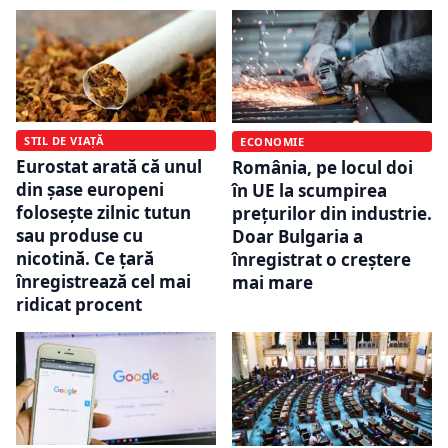
STIL DE VIAȚĂ
ECONOMIE
Eurostat arată că unul
România, pe locul doi
din șase europeni
în UE la scumpirea
folosește zilnic tutun
prețurilor din industrie.
sau produse cu
Doar Bulgaria a
nicotină. Ce țară
înregistrat o creștere
înregistrează cel mai
mai mare
ridicat procent