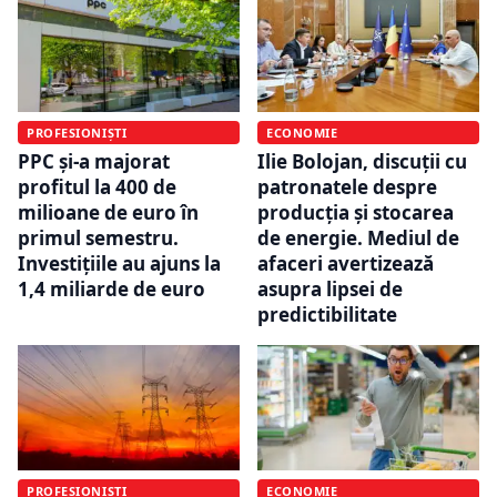
PROFESIONIȘTI
ECONOMIE
PPC și-a majorat
Ilie Bolojan, discuții cu
profitul la 400 de
patronatele despre
milioane de euro în
producția și stocarea
primul semestru.
de energie. Mediul de
Investițiile au ajuns la
afaceri avertizează
1,4 miliarde de euro
asupra lipsei de
predictibilitate
PROFESIONIȘTI
ECONOMIE