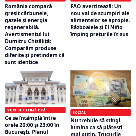
România compară
FAO avertizează: Un
greșit cărbunele,
nou val de scumpiri ale
gazele și energia
alimentelor se apropie.
regenerabilă.
Războaiele și El Niño
Avertismentul lui
împing prețurile în sus
Dumitru Chisăliță:
Comparăm produse
diferite și pretindem că
sunt identice
ȘTIRI DE ULTIMĂ ORĂ
SOCIAL
Ce se întâmplă între
Nu trebuie să stingi
orele 20:00 și 23:00 în
lumina ca să plătești
București. Planul
mai puțin. Trucurile