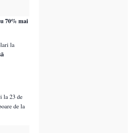
 cu 70% mai
ari la
să
i la 23 de
boare de la