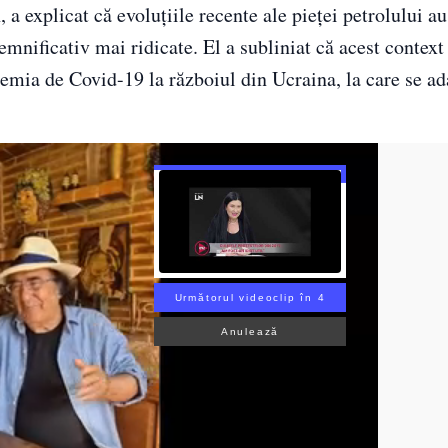
a explicat că evoluțiile recente ale pieței petrolului a
emnificativ mai ridicate. El a subliniat că acest contex
demia de Covid-19 la războiul din Ucraina, la care se a
Următorul videoclip în 3
Anulează