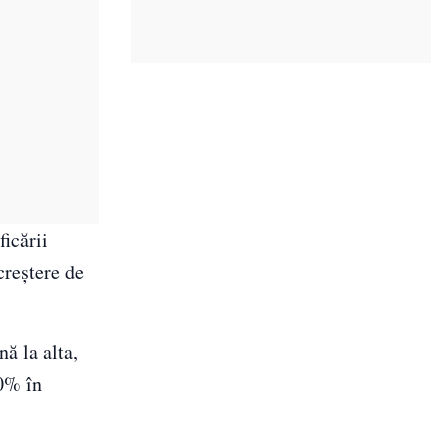
ficării
creștere de
ă la alta,
30% în