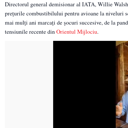
Directorul general demisionar al IATA, Willie Walsh, 
prețurile combustibilului pentru avioane la niveluri s
mai mulți ani marcați de șocuri succesive, de la pan
tensiunile recente din
Orientul Mijlociu
.