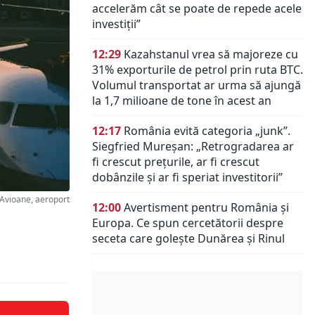
accelerăm cât se poate de repede acele
investiții”
12:29
Kazahstanul vrea să majoreze cu
31% exporturile de petrol prin ruta BTC.
Volumul transportat ar urma să ajungă
la 1,7 milioane de tone în acest an
12:17
România evită categoria „junk”.
Siegfried Mureșan: „Retrogradarea ar
fi crescut preţurile, ar fi crescut
dobânzile şi ar fi speriat investitorii”
 Avioane, aeroport
12:00
Avertisment pentru România și
Europa. Ce spun cercetătorii despre
seceta care golește Dunărea și Rinul