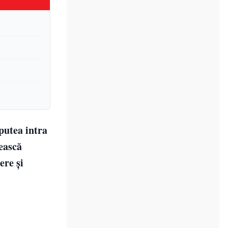
putea intra
rească
ere și