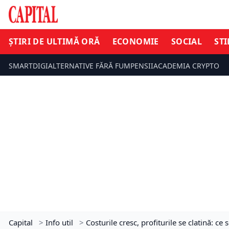
ȘTIRI DE ULTIMĂ ORĂ
ECONOMIE
SOCIAL
STI
SMARTDIGI
ALTERNATIVE FĂRĂ FUM
PENSII
ACADEMIA CRYPTO
Capital
>
Info util
>
Costurile cresc, profiturile se clatină: ce 