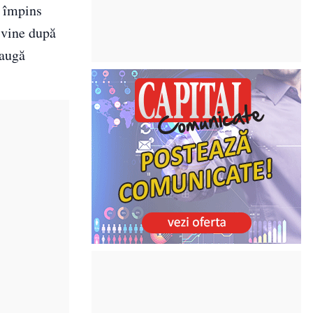
u împins
t vine după
daugă