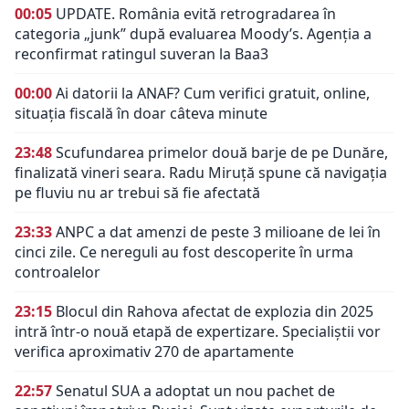
00:05
UPDATE. România evită retrogradarea în
categoria „junk” după evaluarea Moody’s. Agenția a
reconfirmat ratingul suveran la Baa3
00:00
Ai datorii la ANAF? Cum verifici gratuit, online,
situația fiscală în doar câteva minute
23:48
Scufundarea primelor două barje de pe Dunăre,
finalizată vineri seara. Radu Miruță spune că navigația
pe fluviu nu ar trebui să fie afectată
23:33
ANPC a dat amenzi de peste 3 milioane de lei în
cinci zile. Ce nereguli au fost descoperite în urma
controalelor
23:15
Blocul din Rahova afectat de explozia din 2025
intră într-o nouă etapă de expertizare. Specialiștii vor
verifica aproximativ 270 de apartamente
22:57
Senatul SUA a adoptat un nou pachet de