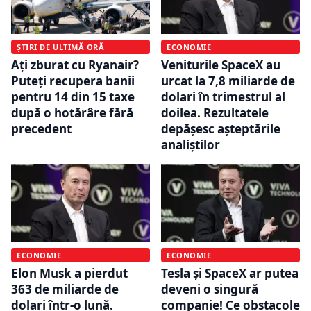
ȘTIRI DE ULTIMĂ ORĂ
ECONOMIE
Ați zburat cu Ryanair?
Veniturile SpaceX au
Puteți recupera banii
urcat la 7,8 miliarde de
pentru 14 din 15 taxe
dolari în trimestrul al
după o hotărâre fără
doilea. Rezultatele
precedent
depășesc așteptările
analiștilor
ECONOMIE
ECONOMIE
Elon Musk a pierdut
Tesla și SpaceX ar putea
363 de miliarde de
deveni o singură
dolari într-o lună.
companie! Ce obstacole