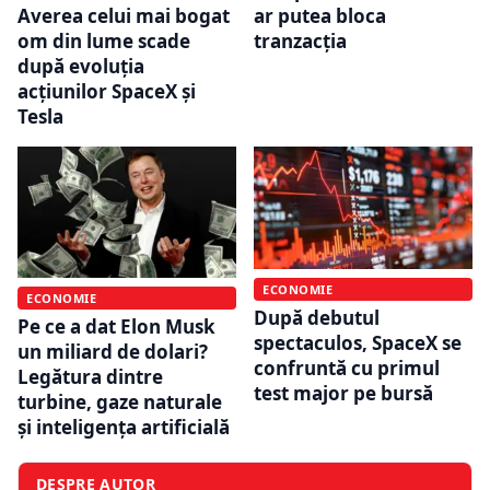
Averea celui mai bogat
ar putea bloca
om din lume scade
tranzacția
după evoluția
acțiunilor SpaceX și
Tesla
ECONOMIE
ECONOMIE
După debutul
Pe ce a dat Elon Musk
spectaculos, SpaceX se
un miliard de dolari?
confruntă cu primul
Legătura dintre
test major pe bursă
turbine, gaze naturale
și inteligența artificială
DESPRE AUTOR