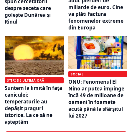
aduc pierderi de
spun cercetătorii
miliarde de euro. Cine
despre seceta care
va plăti factura
golește Dunărea și
fenomenelor extreme
Rinul
din Europa
SOCIAL
ȘTIRI DE ULTIMĂ ORĂ
ONU: Fenomenul El
Suntem la limită în fața
Nino ar putea împinge
caniculei:
încă 49 de milioane de
temperaturile au
oameni în foamete
depășit praguri
acută până la sfârșitul
istorice. La ce să ne
lui 2027
așteptăm