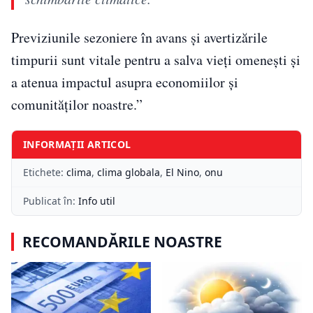
Previziunile sezoniere în avans și avertizările
timpurii sunt vitale pentru a salva vieți omenești și
a atenua impactul asupra economiilor și
comunităților noastre.”
INFORMAȚII ARTICOL
Etichete:
clima
,
clima globala
,
El Nino
,
onu
Publicat în:
Info util
RECOMANDĂRILE NOASTRE