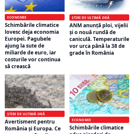
ECONOMIE
ȘTIRI DE ULTIMĂ ORĂ
Schimbările climatice
ANM anunță ploi, vijelii
lovesc deja economia
și o nouă rundă de
Europei. Pagubele
caniculă. Temperaturile
ajung la sute de
vor urca până la 38 de
miliarde de euro, iar
grade în România
costurile vor continua
să crească
ȘTIRI DE ULTIMĂ ORĂ
ECONOMIE
Avertisment pentru
Schimbările climatice
România și Europa. Ce