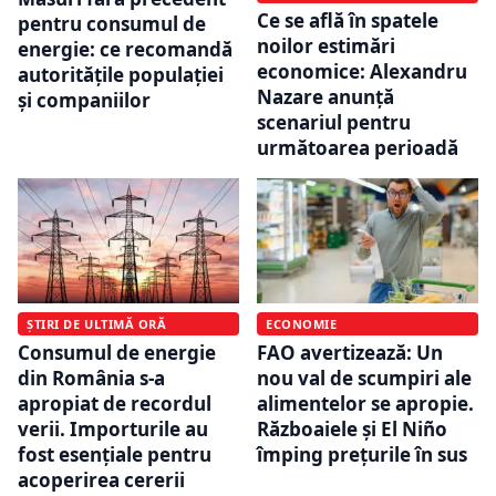
Ce se află în spatele
pentru consumul de
noilor estimări
energie: ce recomandă
economice: Alexandru
autoritățile populației
Nazare anunță
și companiilor
scenariul pentru
următoarea perioadă
ȘTIRI DE ULTIMĂ ORĂ
ECONOMIE
Consumul de energie
FAO avertizează: Un
din România s-a
nou val de scumpiri ale
apropiat de recordul
alimentelor se apropie.
verii. Importurile au
Războaiele și El Niño
fost esențiale pentru
împing prețurile în sus
acoperirea cererii