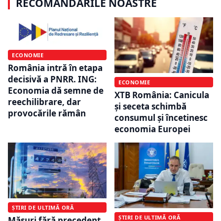
RECOMANDĂRILE NOASTRE
ECONOMIE
România intră în etapa
decisivă a PNRR. ING:
ECONOMIE
Economia dă semne de
XTB România: Canicula
reechilibrare, dar
și seceta schimbă
provocările rămân
consumul și încetinesc
economia Europei
ȘTIRI DE ULTIMĂ ORĂ
ȘTIRI DE ULTIMĂ ORĂ
Măsuri fără precedent