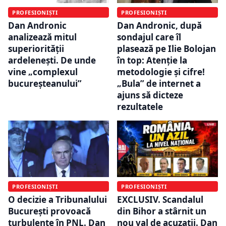
PROFESIONIȘTI
PROFESIONIȘTI
Dan Andronic
Dan Andronic, după
analizează mitul
sondajul care îl
superiorității
plasează pe Ilie Bolojan
ardelenești. De unde
în top: Atenție la
vine „complexul
metodologie și cifre!
bucureșteanului”
„Bula” de internet a
ajuns să dicteze
rezultatele
PROFESIONIȘTI
PROFESIONIȘTI
O decizie a Tribunalului
EXCLUSIV. Scandalul
București provoacă
din Bihor a stârnit un
turbulențe în PNL. Dan
nou val de acuzații. Dan