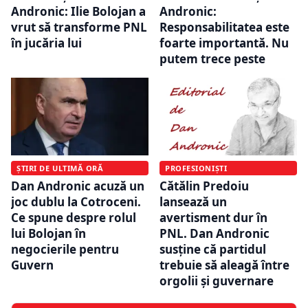
Andronic: Ilie Bolojan a
Andronic:
vrut să transforme PNL
Responsabilitatea este
în jucăria lui
foarte importantă. Nu
putem trece peste
ȘTIRI DE ULTIMĂ ORĂ
PROFESIONIȘTI
Dan Andronic acuză un
Cătălin Predoiu
joc dublu la Cotroceni.
lansează un
Ce spune despre rolul
avertisment dur în
lui Bolojan în
PNL. Dan Andronic
negocierile pentru
susține că partidul
Guvern
trebuie să aleagă între
orgolii și guvernare