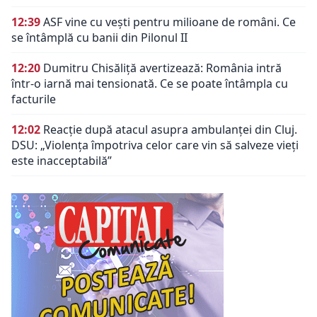
12:39
ASF vine cu vești pentru milioane de români. Ce
se întâmplă cu banii din Pilonul II
12:20
Dumitru Chisăliță avertizează: România intră
într-o iarnă mai tensionată. Ce se poate întâmpla cu
facturile
12:02
Reacție după atacul asupra ambulanței din Cluj.
DSU: „Violența împotriva celor care vin să salveze vieți
este inacceptabilă”