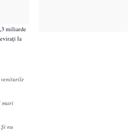
6,3 miliarde
evirați la
veniturile
i mari
 Și nu