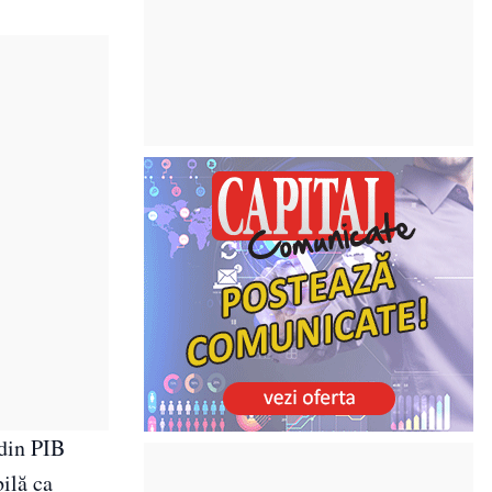
 din PIB
ilă ca