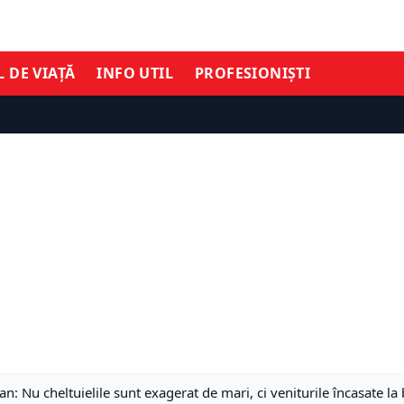
L DE VIAȚĂ
INFO UTIL
PROFESIONIȘTI
ojan: Nu cheltuielile sunt exagerat de mari, ci veniturile încasate l