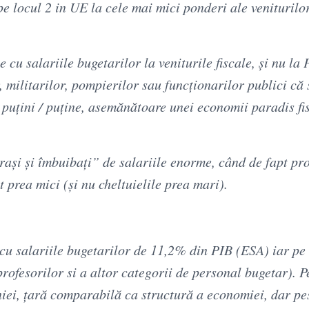
pe locul 2 in UE la cele mai mici ponderi ale veniturilo
cu salariile bugetarilor la veniturile fiscale, și nu la
r, militarilor, pompierilor sau funcționarilor publici că
e puțini / puține, asemănătoare unei economii paradis fis
rași și îmbuibați” de salariile enorme, când de fapt p
t prea mici (și nu cheltuielile prea mari).
cu salariile bugetarilor de 11,2% din PIB (ESA) iar pe
profesorilor si a altor categorii de personal bugetar). P
iei, țară comparabilă ca structură a economiei, dar pe