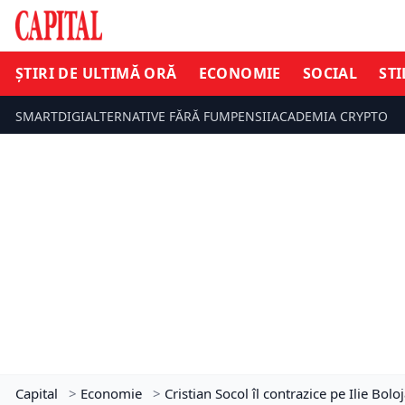
ȘTIRI DE ULTIMĂ ORĂ
ECONOMIE
SOCIAL
STI
SMARTDIGI
ALTERNATIVE FĂRĂ FUM
PENSII
ACADEMIA CRYPTO
Capital
>
Economie
>
Cristian Socol îl contrazice pe Ilie Bol