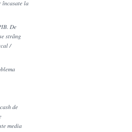
r încasate la
 PIB. De
 se strâng
cal /
roblema
 cash de
e
ste media