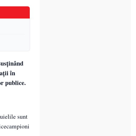
susținând
ații în
or publice.
tuielile sunt
 vicecampioni