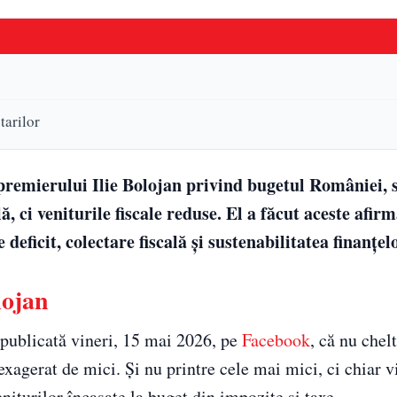
tarilor
 premierului Ilie Bolojan privind bugetul României, 
, ci veniturile fiscale reduse. El a făcut aceste afirm
eficit, colectare fiscală și sustenabilitatea finanțel
lojan
 publicată vineri, 15 mai 2026, pe
Facebook
, că nu chel
 exagerat de mici. Și nu printre cele mai mici, ci chiar
niturilor încasate la buget din impozite și taxe.