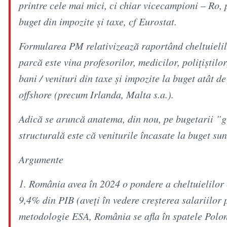
printre cele mai mici, ci chiar vicecampioni – Ro, 
buget din impozite și taxe, cf Eurostat.
Formularea PM relativizează raportând cheltuielile 
parcă este vina profesorilor, medicilor, polițiștilo
bani / venituri din taxe și impozite la buget atât d
offshore (precum Irlanda, Malta s.a.).
Adică se aruncă anatema, din nou, pe bugetarii ”g
structurală este că veniturile încasate la buget sun
Argumente
1. România avea în 2024 o pondere a cheltuielilor 
9,4% din PIB (aveți în vedere creșterea salariilor 
metodologie ESA, România se afla în spatele Polon