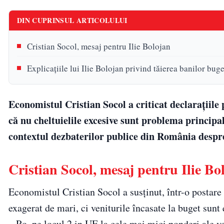
DIN CUPRINSUL ARTICOLULUI
Cristian Socol, mesaj pentru Ilie Bolojan
Explicațiile lui Ilie Bolojan privind tăierea banilor buge
Economistul Cristian Socol a criticat declarațiile
că nu cheltuielile excesive sunt problema principală
contextul dezbaterilor publice din România despre d
Cristian Socol, mesaj pentru Ilie Bo
Economistul Cristian Socol a susținut, într-o postare
exagerat de mari, ci veniturile încasate la buget sunt
– Ro, pe locul 2 in UE la cele mai mici ponderi ale ve