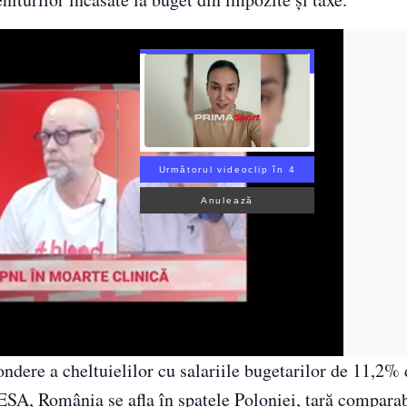
Următorul videoclip în 3
Anulează
ndere a cheltuielilor cu salariile bugetarilor de 11,2%
SA, România se afla în spatele Poloniei, țară comparab