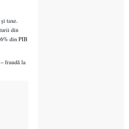
și taxe.
urii din
,6% din PIB
– fraudă la