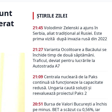
sunt
ȘTIRILE ZILEI
erat
21:45
Volodimir Zelenski a ajuns în
Serbia, aliat tradiţional al Rusiei. Este
prima vizită după invazia rusă din 2022
21:27
Varianta Ocolitoare a Bacăului se
închide timp de două săptămâni.
Traficul, deviat pentru lucrările la
Autostrada A7
21:09
Centrala nucleară de la Paks
continuă să funcționeze la capacitate
redusă. Ungaria caută soluții și
reevaluează proiectul Paks 2
20:51
Bursa de Valori București a închis
pe minus. BET a scăzut cu 0,56%, iar