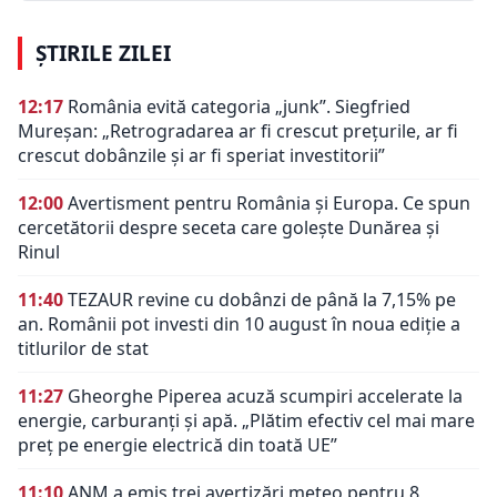
ȘTIRILE ZILEI
12:17
România evită categoria „junk”. Siegfried
Mureșan: „Retrogradarea ar fi crescut preţurile, ar fi
crescut dobânzile şi ar fi speriat investitorii”
12:00
Avertisment pentru România și Europa. Ce spun
cercetătorii despre seceta care golește Dunărea și
Rinul
11:40
TEZAUR revine cu dobânzi de până la 7,15% pe
an. Românii pot investi din 10 august în noua ediție a
titlurilor de stat
11:27
Gheorghe Piperea acuză scumpiri accelerate la
energie, carburanți și apă. „Plătim efectiv cel mai mare
preț pe energie electrică din toată UE”
11:10
ANM a emis trei avertizări meteo pentru 8