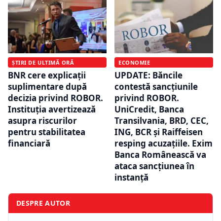
ȘTIRI DE ULTIMĂ ORĂ
ECONOMIE
BNR cere explicații
UPDATE: Băncile
suplimentare după
contestă sancțiunile
decizia privind ROBOR.
privind ROBOR.
Instituția avertizează
UniCredit, Banca
asupra riscurilor
Transilvania, BRD, CEC,
pentru stabilitatea
ING, BCR și Raiffeisen
financiară
resping acuzațiile. Exim
Banca Românească va
ataca sancțiunea în
instanță
DESPRE AUTOR