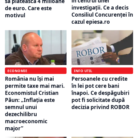
în centrul unei
să plătească 4 milioane
investigații. Ce a decis
de euro. Care este
Consiliul Concurenței în
motivul
cazul epiesa.ro
ECONOMIE
INFO UTIL
România nu își mai
Persoanele cu credite
permite taxe mai mari.
în lei pot cere bani
Economistul Cristian
înapoi. Ce despăgubiri
Păun: „Inflația este
pot fi solicitate după
semnul unui
decizia privind ROBOR
dezechilibru
macroeconomic
major”