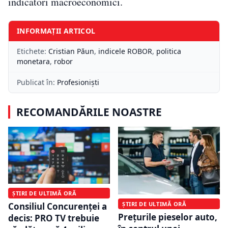
indicatori macroeconomici.
INFORMAȚII ARTICOL
Etichete:
Cristian Păun
,
indicele ROBOR
,
politica
monetara
,
robor
Publicat în:
Profesioniști
RECOMANDĂRILE NOASTRE
ȘTIRI DE ULTIMĂ ORĂ
ȘTIRI DE ULTIMĂ ORĂ
Consiliul Concurenței a
Prețurile pieselor auto,
decis: PRO TV trebuie