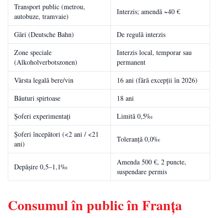
Transport public (metrou,
Interzis; amendă ~40 €
autobuze, tramvaie)
Gări (Deutsche Bahn)
De regulă interzis
Zone speciale
Interzis local, temporar sau
(Alkoholverbotszonen)
permanent
Vârsta legală bere/vin
16 ani (fără excepții în 2026)
Băuturi spirtoase
18 ani
Șoferi experimentați
Limită 0,5‰
Șoferi începători (<2 ani / <21
Toleranță 0,0‰
ani)
Amenda 500 €, 2 puncte,
Depășire 0,5–1,1‰
suspendare permis
Consumul în public în Franța