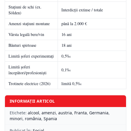
Stațiuni de schi (ex.
Interdicții extinse / totale
Sölden)
Amenzi stațiuni montane
până la 2.000 €
Vârsta legală bere/vin
16 ani
Băuturi spirtoase
18 ani
Limită șoferi experimentați
0,5‰
Limită șoferi
0,1‰
începători/profesioniști
Trotinete electrice (2026)
limită 0,5‰
INFORMAȚII ARTICOL
Etichete:
alcool
,
amenzi
,
austria
,
Franta
,
Germania
,
minori
,
românia
,
Spania
Publicat în:
Social