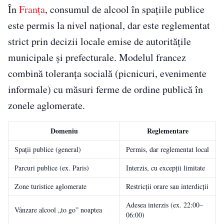
În
Franța
, consumul de alcool în spațiile publice
este permis la nivel național, dar este reglementat
strict prin decizii locale emise de autoritățile
municipale și prefecturale. Modelul francez
combină toleranța socială (picnicuri, evenimente
informale) cu măsuri ferme de ordine publică în
zonele aglomerate.
Domeniu
Reglementare
Spații publice (general)
Permis, dar reglementat local
Parcuri publice (ex. Paris)
Interzis, cu excepții limitate
Zone turistice aglomerate
Restricții orare sau interdicții
Adesea interzis (ex. 22:00–
Vânzare alcool „to go” noaptea
06:00)