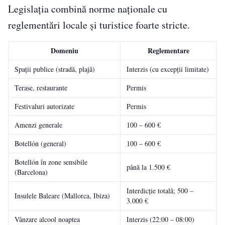
Legislația combină norme naționale cu
reglementări locale și turistice foarte stricte.
Domeniu
Reglementare
Spații publice (stradă, plajă)
Interzis (cu excepții limitate)
Terase, restaurante
Permis
Festivaluri autorizate
Permis
Amenzi generale
100 – 600 €
Botellón (general)
100 – 600 €
Botellón în zone sensibile
până la 1.500 €
(Barcelona)
Interdicție totală; 500 –
Insulele Baleare (Mallorca, Ibiza)
3.000 €
Vânzare alcool noaptea
Interzis (22:00 – 08:00)