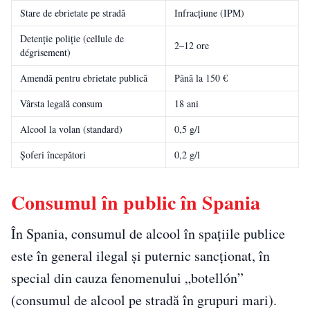
Stare de ebrietate pe stradă
Infracțiune (IPM)
Detenție poliție (cellule de
2–12 ore
dégrisement)
Amendă pentru ebrietate publică
Până la 150 €
Vârsta legală consum
18 ani
Alcool la volan (standard)
0,5 g/l
Șoferi începători
0,2 g/l
Consumul în public în Spania
În Spania, consumul de alcool în spațiile publice
este în general ilegal și puternic sancționat, în
special din cauza fenomenului „botellón”
(consumul de alcool pe stradă în grupuri mari).