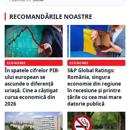
RECOMANDĂRILE NOASTRE
ECONOMIE
ECONOMIE
S&P Global Ratings:
În spatele cifrelor PIB-
România, singura
ului european se
economie din regiune
ascunde o diferență
în recesiune și printre
uriașă. Cine a câștigat
țările cu cea mai mare
cursa economică din
datorie publică
2026