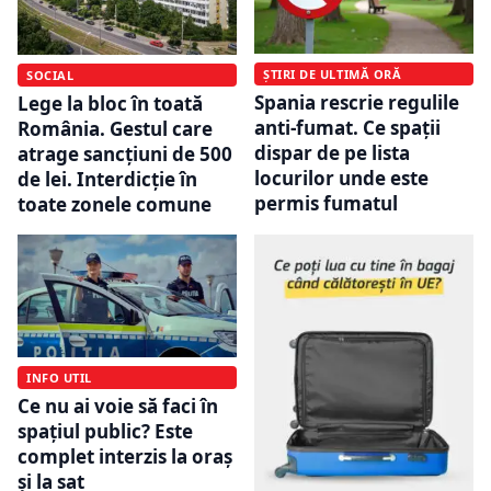
ȘTIRI DE ULTIMĂ ORĂ
SOCIAL
Spania rescrie regulile
Lege la bloc în toată
anti-fumat. Ce spații
România. Gestul care
dispar de pe lista
atrage sancțiuni de 500
locurilor unde este
de lei. Interdicție în
permis fumatul
toate zonele comune
INFO UTIL
Ce nu ai voie să faci în
spațiul public? Este
complet interzis la oraș
și la sat