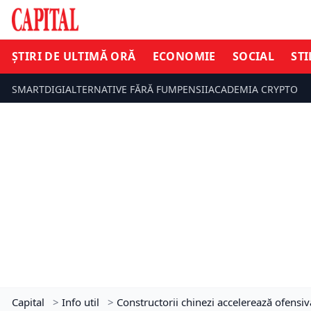
ȘTIRI DE ULTIMĂ ORĂ
ECONOMIE
SOCIAL
STI
SMARTDIGI
ALTERNATIVE FĂRĂ FUM
PENSII
ACADEMIA CRYPTO
Capital
>
Info util
>
Constructorii chinezi accelerează ofensi