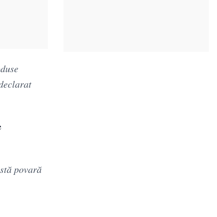
oduse
declarat
e
astă povară