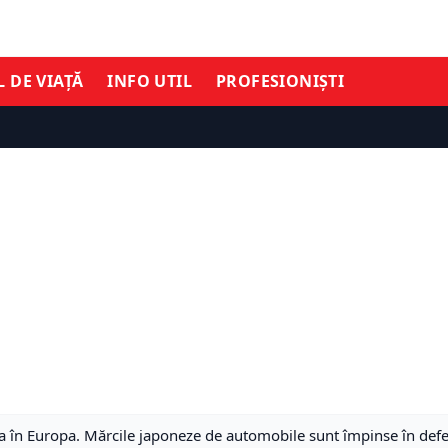
L DE VIAȚĂ
INFO UTIL
PROFESIONIȘTI
va în Europa. Mărcile japoneze de automobile sunt împinse în def