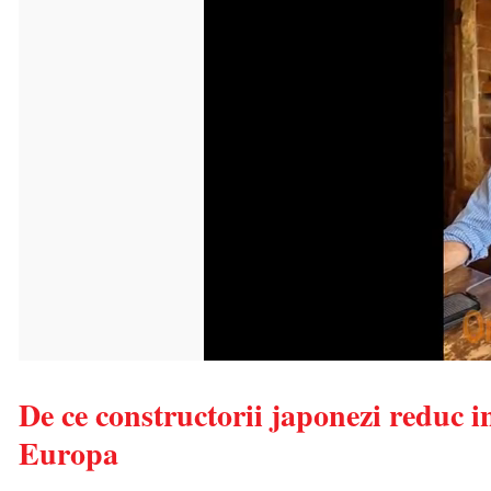
De ce constructorii japonezi reduc in
Europa