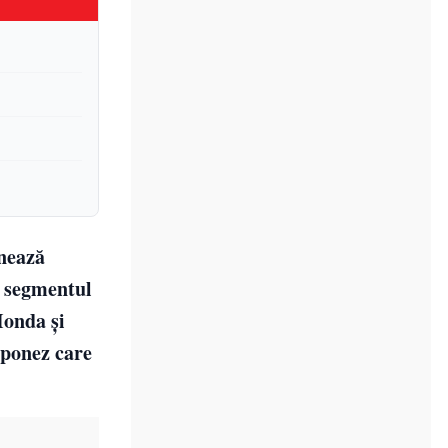
onează
, segmentul
Honda și
aponez care