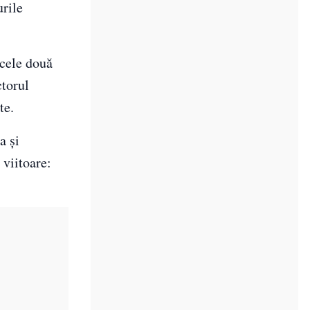
urile
 cele două
ctorul
te.
a și
 viitoare: