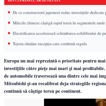
DIN CUPRINSUL ARTICOLULUI
De ce constructorii japonezi reduc investițiile dedicate
Mărcile chineze câștigă rapid teren în segmentele unde
Electrificarea accelerează schimbarea echilibrului de pu
Toyota rămâne excepția care confirmă regula
Europa nu mai reprezintă o prioritate pentru mai 
investițiile către piețe mai mari și mai profitabil
de automobile traversează una dintre cele mai imp
Mitsubishi și-au recalibrat deja strategiile regio
continuă să câștige teren pe continent.