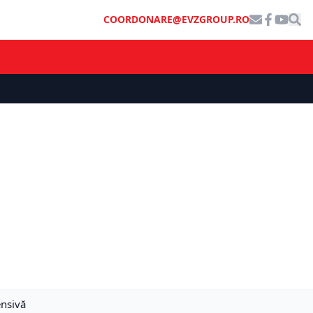
COORDONARE@EVZGROUP.RO
ensivă