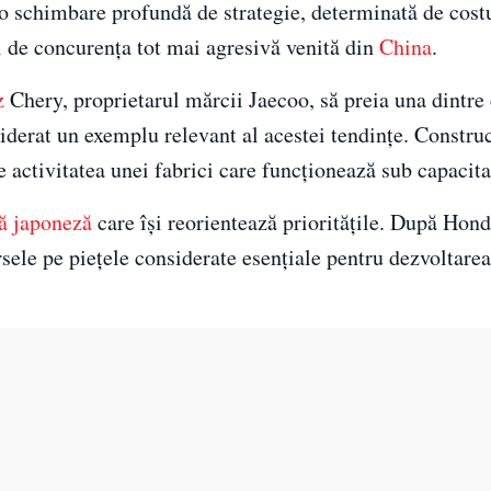
o schimbare profundă de strategie, determinată de cost
și de concurența tot mai agresivă venită din
China
.
z
Chery, proprietarul mărcii Jaecoo, să preia una dintre
siderat un exemplu relevant al acestei tendințe. Constru
 activitatea unei fabrici care funcționează sub capacita
ă japoneză
care își reorientează prioritățile. După Hond
sele pe piețele considerate esențiale pentru dezvoltarea