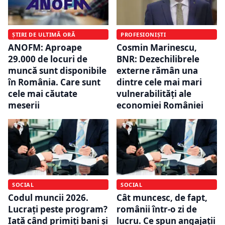
ȘTIRI DE ULTIMĂ ORĂ
PROFESIONIȘTI
ANOFM: Aproape
Cosmin Marinescu,
29.000 de locuri de
BNR: Dezechilibrele
muncă sunt disponibile
externe rămân una
în România. Care sunt
dintre cele mai mari
cele mai căutate
vulnerabilități ale
meserii
economiei României
SOCIAL
SOCIAL
Codul muncii 2026.
Cât muncesc, de fapt,
Lucrați peste program?
românii într-o zi de
Iată când primiți bani și
lucru. Ce spun angajații