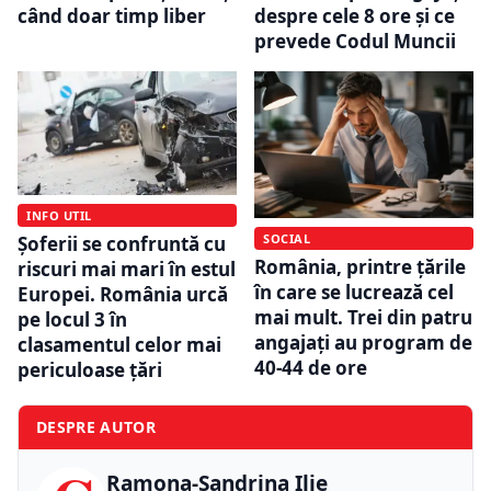
când doar timp liber
despre cele 8 ore și ce
prevede Codul Muncii
INFO UTIL
SOCIAL
Șoferii se confruntă cu
România, printre țările
riscuri mai mari în estul
în care se lucrează cel
Europei. România urcă
mai mult. Trei din patru
pe locul 3 în
angajați au program de
clasamentul celor mai
40-44 de ore
periculoase țări
DESPRE AUTOR
Ramona-Sandrina Ilie