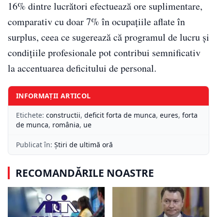
16% dintre lucrători efectuează ore suplimentare,
comparativ cu doar 7% în ocupațiile aflate în
surplus, ceea ce sugerează că programul de lucru și
condițiile profesionale pot contribui semnificativ
la accentuarea deficitului de personal.
INFORMAȚII ARTICOL
Etichete:
constructii
,
deficit forta de munca
,
eures
,
forta
de munca
,
românia
,
ue
Publicat în:
Știri de ultimă oră
RECOMANDĂRILE NOASTRE