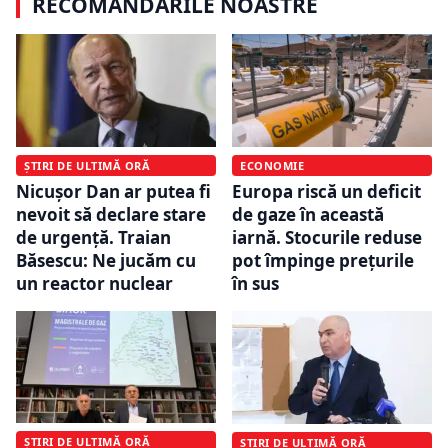
RECOMANDĂRILE NOASTRE
ȘTIRI DE ULTIMĂ ORĂ
ECONOMIE
Nicușor Dan ar putea fi
Europa riscă un deficit
nevoit să declare stare
de gaze în această
de urgență. Traian
iarnă. Stocurile reduse
Băsescu: Ne jucăm cu
pot împinge prețurile
un reactor nuclear
în sus
ȘTIRI DE ULTIMĂ ORĂ
ȘTIRI DE ULTIMĂ ORĂ