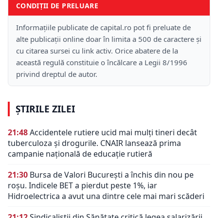
CONDIȚII DE PRELUARE
Informațiile publicate de capital.ro pot fi preluate de
alte publicații online doar în limita a 500 de caractere și
cu citarea sursei cu link activ. Orice abatere de la
această regulă constituie o încălcare a Legii 8/1996
privind dreptul de autor.
ȘTIRILE ZILEI
21:48
Accidentele rutiere ucid mai mulți tineri decât
tuberculoza și drogurile. CNAIR lansează prima
campanie națională de educație rutieră
21:30
Bursa de Valori București a închis din nou pe
roșu. Indicele BET a pierdut peste 1%, iar
Hidroelectrica a avut una dintre cele mai mari scăderi
21:12
Sindicaliștii din Sănătate critică legea salarizării.