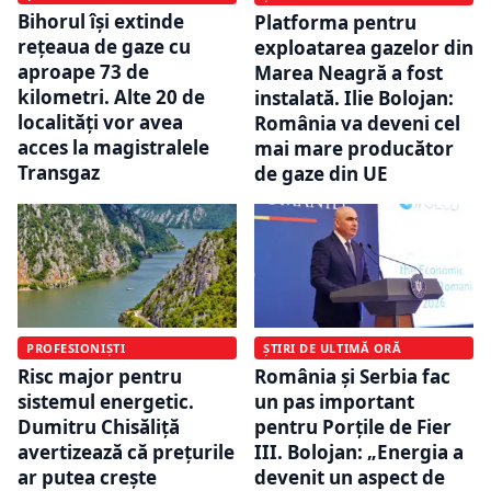
Bihorul își extinde
Platforma pentru
rețeaua de gaze cu
exploatarea gazelor din
aproape 73 de
Marea Neagră a fost
kilometri. Alte 20 de
instalată. Ilie Bolojan:
localități vor avea
România va deveni cel
acces la magistralele
mai mare producător
Transgaz
de gaze din UE
PROFESIONIȘTI
ȘTIRI DE ULTIMĂ ORĂ
Risc major pentru
România și Serbia fac
sistemul energetic.
un pas important
Dumitru Chisăliță
pentru Porțile de Fier
avertizează că prețurile
III. Bolojan: „Energia a
ar putea crește
devenit un aspect de