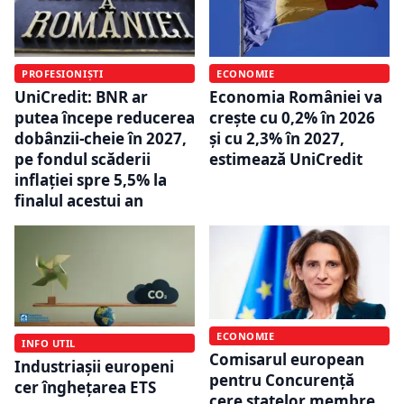
PROFESIONIȘTI
ECONOMIE
UniCredit: BNR ar
Economia României va
putea începe reducerea
crește cu 0,2% în 2026
dobânzii-cheie în 2027,
și cu 2,3% în 2027,
pe fondul scăderii
estimează UniCredit
inflației spre 5,5% la
finalul acestui an
ECONOMIE
INFO UTIL
Comisarul european
Industriașii europeni
pentru Concurenţă
cer înghețarea ETS
cere statelor membre