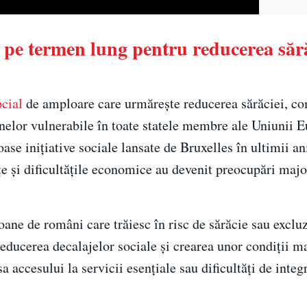
e termen lung pentru reducerea sărăc
ocial
de amploare care urmărește reducerea sărăciei, c
anelor vulnerabile în toate statele membre ale Uniunii 
ase inițiative sociale lansate de Bruxelles în ultimii an
ințe și dificultățile economice au devenit preocupări maj
oane de români care trăiesc în risc de sărăcie sau exclu
e reducerea decalajelor sociale și crearea unor condiții m
a accesului la servicii esențiale sau dificultăți de integ