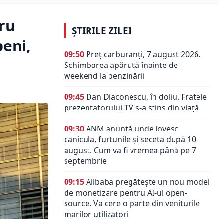
ru
ȘTIRILE ZILEI
peni,
09:50
Preț carburanți, 7 august 2026.
Schimbarea apărută înainte de
weekend la benzinării
09:45
Dan Diaconescu, în doliu. Fratele
prezentatorului TV s-a stins din viață
09:30
ANM anunță unde lovesc
canicula, furtunile și seceta după 10
august. Cum va fi vremea până pe 7
septembrie
09:15
Alibaba pregătește un nou model
de monetizare pentru AI-ul open-
source. Va cere o parte din veniturile
marilor utilizatori