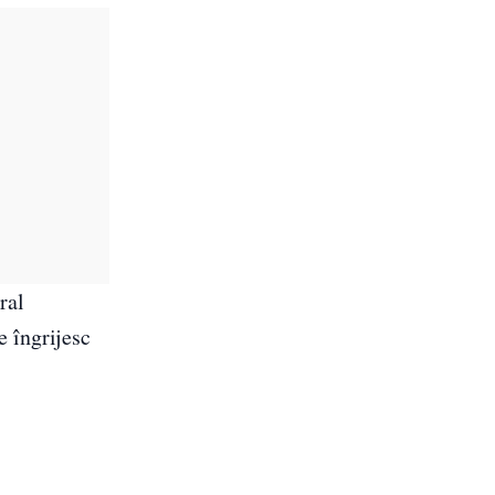
ral
e îngrijesc