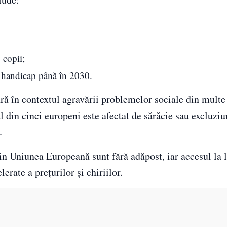
 copii;
cu handicap până în 2030.
ră în contextul agravării problemelor sociale din multe 
l din cinci europeni este afectat de sărăcie sau excluziu
.
in Uniunea Europeană sunt fără adăpost, iar accesul la 
lerate a prețurilor și chiriilor.