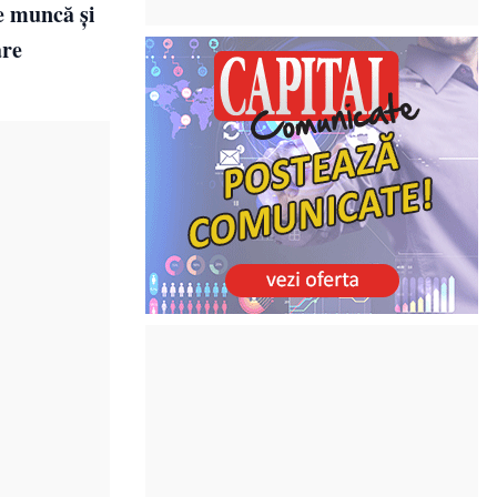
e muncă și
are