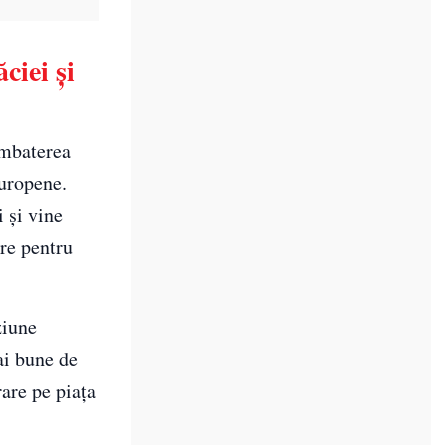
iei și
ombaterea
Europene.
i și vine
ore pentru
ziune
ai bune de
rare pe piața