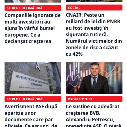
SOCIAL
ȘTIRI DE ULTIMĂ ORĂ
CNAIR: Peste un
Companiile ignorate de
miliard de lei din PNRR
mulți investitori au
au fost investiți în
ajuns în vârful bursei
siguranța rutieră.
europene. Ce a
Numărul victimelor din
declanșat creșterea
zonele de risc a scăzut
cu 42%
ȘTIRI DE ULTIMĂ ORĂ
PROFESIONIȘTI
Avertisment ASF după
Ce susține cu adevărat
apariția unor
creșterea BVB.
documente care par
Alexandru Petrescu,
oficiale. Ce ascund, de
președinte ASF: O piață