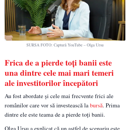
SURSA FOTO: Captură YouTube – Olga Ursu
Frica de a pierde toți banii este
una dintre cele mai mari temeri
ale investitorilor începători
Au fost abordate și cele mai frecvente frici ale
românilor care vor să investească la
bursă
. Prima
dintre ele este teama de a pierde toți banii.
Olga Ursu a explicat că un astfel de scenariu este