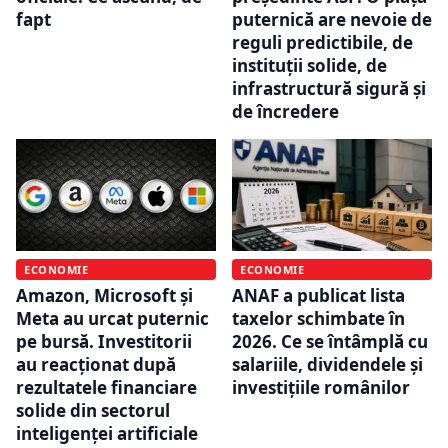
fapt
puternică are nevoie de
reguli predictibile, de
instituții solide, de
infrastructură sigură și
de încredere
ECONOMIE
ECONOMIE
Amazon, Microsoft și
ANAF a publicat lista
Meta au urcat puternic
taxelor schimbate în
pe bursă. Investitorii
2026. Ce se întâmplă cu
au reacționat după
salariile, dividendele și
rezultatele financiare
investițiile românilor
solide din sectorul
inteligenței artificiale