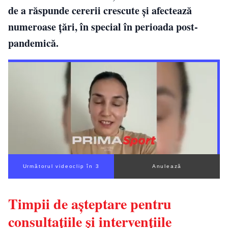
de a răspunde cererii crescute și afectează
numeroase țări, în special în perioada post-
pandemică.
Următorul videoclip în 2
Anulează
Timpii de așteptare pentru
consultațiile și intervențiile