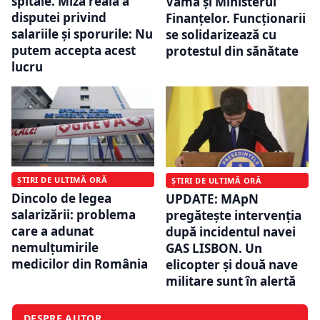
spitale. Miza reală a
Vamă și Ministerul
disputei privind
Finanțelor. Funcționarii
salariile și sporurile: Nu
se solidarizează cu
putem accepta acest
protestul din sănătate
lucru
ȘTIRI DE ULTIMĂ ORĂ
ȘTIRI DE ULTIMĂ ORĂ
Dincolo de legea
UPDATE: MApN
salarizării: problema
pregătește intervenția
care a adunat
după incidentul navei
nemulțumirile
GAS LISBON. Un
medicilor din România
elicopter și două nave
militare sunt în alertă
DESPRE AUTOR