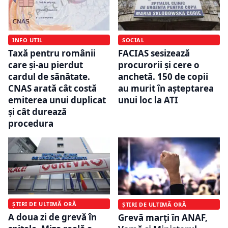
INFO UTIL
SOCIAL
Taxă pentru românii
FACIAS sesizează
care și-au pierdut
procurorii și cere o
cardul de sănătate.
anchetă. 150 de copii
CNAS arată cât costă
au murit în așteptarea
emiterea unui duplicat
unui loc la ATI
și cât durează
procedura
ȘTIRI DE ULTIMĂ ORĂ
ȘTIRI DE ULTIMĂ ORĂ
A doua zi de grevă în
Grevă marți în ANAF,