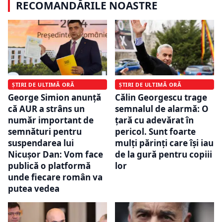
RECOMANDĂRILE NOASTRE
ȘTIRI DE ULTIMĂ ORĂ
ȘTIRI DE ULTIMĂ ORĂ
George Simion anunță
Călin Georgescu trage
că AUR a strâns un
semnalul de alarmă: O
număr important de
țară cu adevărat în
semnături pentru
pericol. Sunt foarte
suspendarea lui
mulți părinți care își iau
Nicușor Dan: Vom face
de la gură pentru copiii
publică o platformă
lor
unde fiecare român va
putea vedea