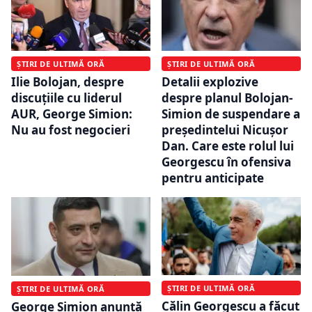
ȘTIRI DE ULTIMĂ ORĂ
ȘTIRI DE ULTIMĂ ORĂ
Ilie Bolojan, despre
Detalii explozive
discuțiile cu liderul
despre planul Bolojan-
AUR, George Simion:
Simion de suspendare a
Nu au fost negocieri
președintelui Nicușor
Dan. Care este rolul lui
Georgescu în ofensiva
pentru anticipate
ȘTIRI DE ULTIMĂ ORĂ
ȘTIRI DE ULTIMĂ ORĂ
Călin Georgescu a făcut
George Simion anunță