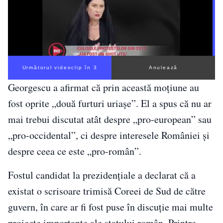
Următorul videoclip în 2
Anulează
Georgescu a afirmat că prin această moțiune au
fost oprite „două furturi uriașe”. El a spus că nu ar
mai trebui discutat atât despre „pro-european” sau
„pro-occidental”, ci despre interesele României și
despre ceea ce este „pro-român”.
Fostul candidat la prezidențiale a declarat că a
existat o scrisoare trimisă Coreei de Sud de către
guvern, în care ar fi fost puse în discuție mai multe
proiecte importante ale statului român. Printre