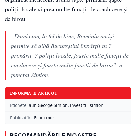
poliții locale și prea multe funcții de conducere și
de birou.
„După cum, la fel de bine, România nu își
permite să aibă Bucureștiul împărțit în 7
primării, 7 poliții locale, foarte multe funcții de
conducere și foarte multe funcții de birou”, a
punctat Simion.
INFORMAȚII ARTICOL
Etichete:
aur
,
George Simion
,
investitii
,
simion
Publicat în:
Economie
RECOMANDĂRILE NOASTRE