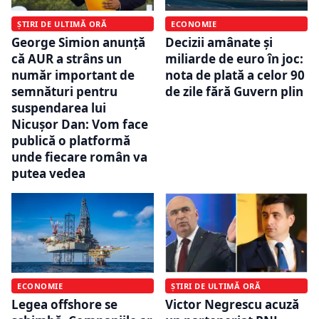
ȘTIRI DE ULTIMĂ ORĂ
ECONOMIE
George Simion anunță
Decizii amânate și
că AUR a strâns un
miliarde de euro în joc:
număr important de
nota de plată a celor 90
semnături pentru
de zile fără Guvern plin
suspendarea lui
Nicușor Dan: Vom face
publică o platformă
unde fiecare român va
putea vedea
ECONOMIE
ȘTIRI DE ULTIMĂ ORĂ
Legea offshore se
Victor Negrescu acuză