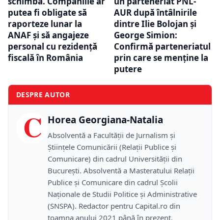
schimbă. Companiile ar
un parteneriat PNL-
putea fi obligate să
AUR după întâlnirile
raporteze lunar la
dintre Ilie Bolojan și
ANAF și să angajeze
George Simion:
personal cu rezidență
Confirmă parteneriatul
fiscală în România
prin care se menține la
putere
DESPRE AUTOR
C
Horea Georgiana-Natalia
Absolventă a Facultății de Jurnalism și
Științele Comunicării (Relații Publice și
Comunicare) din cadrul Universității din
București. Absolventă a Masteratului Relații
Publice și Comunicare din cadrul Școlii
Naţionale de Studii Politice și Administrative
(SNSPA). Redactor pentru Capital.ro din
toamna anului 2021 până în prezent.