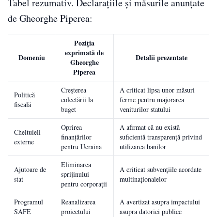
Tabel rezumativ. Declarațiile și măsurile anunțate
de Gheorghe Piperea:
Poziția
exprimată de
Domeniu
Detalii prezentate
Gheorghe
Piperea
Creșterea
A criticat lipsa unor măsuri
Politică
colectării la
ferme pentru majorarea
fiscală
buget
veniturilor statului
Oprirea
A afirmat că nu există
Cheltuieli
finanțărilor
suficientă transparență privind
externe
pentru Ucraina
utilizarea banilor
Eliminarea
Ajutoare de
A criticat subvențiile acordate
sprijinului
stat
multinaționalelor
pentru corporații
Programul
Reanalizarea
A avertizat asupra impactului
SAFE
proiectului
asupra datoriei publice