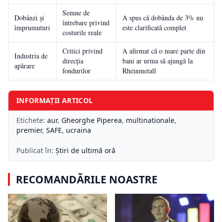
Semne de
Dobânzi și
A spus că dobânda de 3% nu
întrebare privind
împrumuturi
este clarificată complet
costurile reale
Critici privind
A afirmat că o mare parte din
Industria de
direcția
bani ar urma să ajungă la
apărare
fondurilor
Rheinmetall
INFORMAȚII ARTICOL
Etichete:
aur
,
Gheorghe Piperea
,
multinationale
,
premier
,
SAFE
,
ucraina
Publicat în:
Știri de ultimă oră
RECOMANDĂRILE NOASTRE