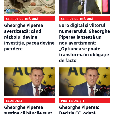
ȘTIRI DE ULTIMĂ ORĂ
ȘTIRI DE ULTIMĂ ORĂ
Euro digital și viitorul
Gheorghe Piperea
numerarului. Gheorghe
avertizează: când
Piperea lansează un
războiul devine
nou avertisment:
investiție, pacea devine
„Opțiunea se poate
pierdere
transforma în obligație
de facto”
ECONOMIE
PROFESIONIȘTI
Gheorghe Piperea
Gheorghe Piperea:
susține că băncile sunt
Decizia CC, odată