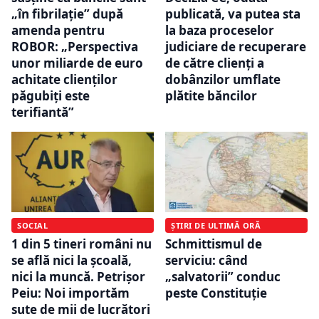
„în fibrilație” după
publicată, va putea sta
amenda pentru
la baza proceselor
ROBOR: „Perspectiva
judiciare de recuperare
unor miliarde de euro
de către clienți a
achitate clienților
dobânzilor umflate
păgubiți este
plătite băncilor
terifiantă”
SOCIAL
ȘTIRI DE ULTIMĂ ORĂ
1 din 5 tineri români nu
Schmittismul de
se află nici la şcoală,
serviciu: când
nici la muncă. Petrișor
„salvatorii” conduc
Peiu: Noi importăm
peste Constituție
sute de mii de lucrători