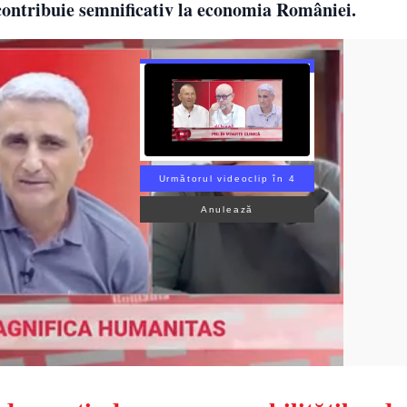
 contribuie semnificativ la economia României.
Următorul videoclip în 3
Anulează