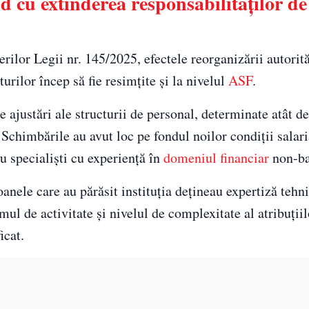
d cu extinderea responsabilităților de
ilor Legii nr. 145/2025, efectele reorganizării autorită
urilor încep să fie resimțite și la nivelul
ASF
.
de ajustări ale structurii de personal, determinate atât d
. Schimbările au avut loc pe fondul noilor condiții salari
u specialiști cu experiență în
domeniul financiar
non-ba
oanele care au părăsit instituția dețineau expertiză tehn
mul de activitate și nivelul de complexitate al atribuții
icat.