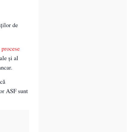
ților de
e
procese
ale și al
ncar.
ică
lor ASF sunt