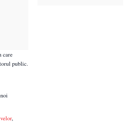
n care
torul public.
 noi
ivelor
,