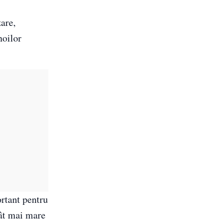
are,
noilor
ortant pentru
tât mai mare