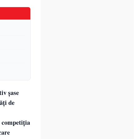
tiv șase
ăți de
e competiția
care