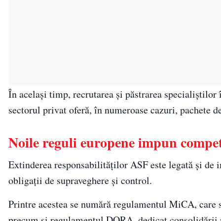
În același timp, recrutarea și păstrarea specialiștilor 
sectorul privat oferă, în numeroase cazuri, pachete d
Noile reguli europene impun compet
Extinderea responsabilităților ASF este legată și d
obligații de supraveghere și control.
Printre acestea se numără regulamentul MiCA, care s
precum și regulamentul DORA, dedicat consolidării rez