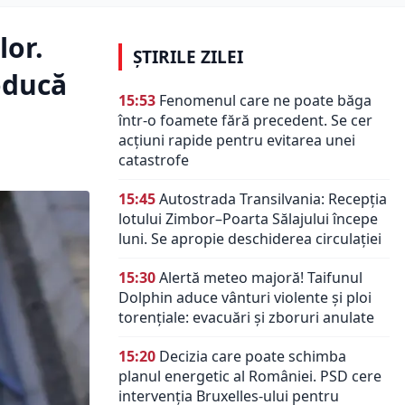
lor.
ȘTIRILE ZILEI
oducă
15:53
Fenomenul care ne poate băga
într-o foamete fără precedent. Se cer
acțiuni rapide pentru evitarea unei
catastrofe
15:45
Autostrada Transilvania: Recepția
lotului Zimbor–Poarta Sălajului începe
luni. Se apropie deschiderea circulației
15:30
Alertă meteo majoră! Taifunul
Dolphin aduce vânturi violente și ploi
torențiale: evacuări și zboruri anulate
15:20
Decizia care poate schimba
planul energetic al României. PSD cere
intervenția Bruxelles-ului pentru