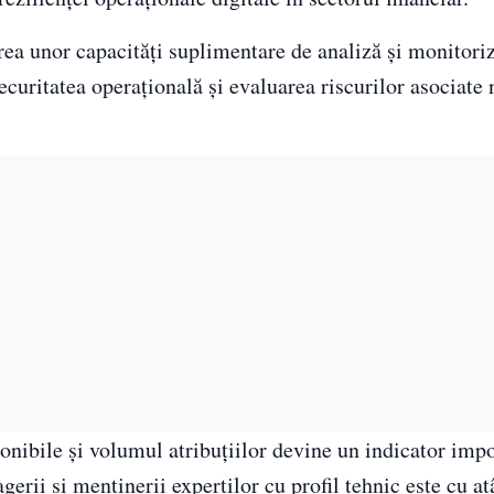
ea unor capacități suplimentare de analiză și monitoriz
curitatea operațională și evaluarea riscurilor asociate 
ponibile și volumul atribuțiilor devine un indicator imp
agerii și menținerii experților cu profil tehnic este cu a