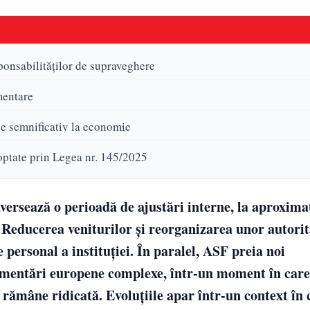
ponsabilităților de supraveghere
mentare
ie semnificativ la economie
doptate prin Legea nr. 145/2025
ersează o perioadă de ajustări interne, la aproxima
. Reducerea veniturilor și reorganizarea unor autorit
personal a instituției. În paralel, ASF preia noi
lementări europene complexe, într-un moment în car
l rămâne ridicată. Evoluțiile apar într-un context în 