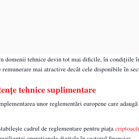
în domenii tehnice devin tot mai dificile, în condițiile î
e remunerare mai atractive decât cele disponibile în sec
ențe tehnice suplimentare
e implementarea unor reglementări europene care adaugă
tabilește cadrul de reglementare pentru piața
criptoact
ilienței operaționale digitale în sectorul financiar.