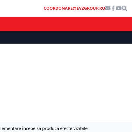
COORDONARE@EVZGROUP.RO
eglementare începe să producă efecte vizibile