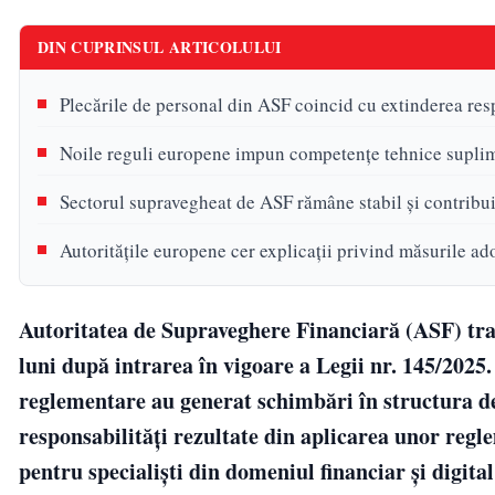
DIN CUPRINSUL ARTICOLULUI
Plecările de personal din ASF coincid cu extinderea res
Noile reguli europene impun competențe tehnice supli
Sectorul supravegheat de ASF rămâne stabil și contribu
Autoritățile europene cer explicații privind măsurile a
Autoritatea de Supraveghere Financiară (ASF) trav
luni după intrarea în vigoare a Legii nr. 145/2025
reglementare au generat schimbări în structura de 
responsabilități rezultate din aplicarea unor reg
pentru specialiști din domeniul financiar și digita