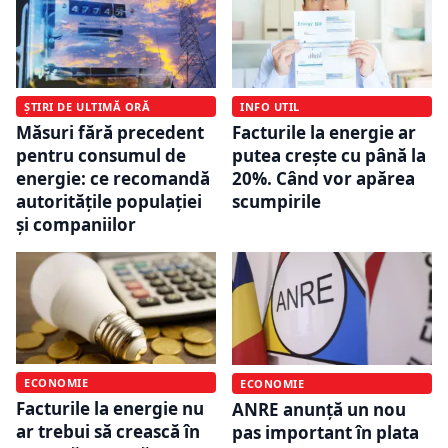
ȘTIRI DE ULTIMĂ ORĂ
INFO UTIL
Măsuri fără precedent
Facturile la energie ar
pentru consumul de
putea crește cu până la
energie: ce recomandă
20%. Când vor apărea
autoritățile populației
scumpirile
și companiilor
ECONOMIE
ECONOMIE
Facturile la energie nu
ANRE anunță un nou
ar trebui să crească în
pas important în plata