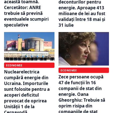
această toamnă.
deconturilor pentru
Cercetător: ANRE
energie. Aproape 413
trebuie să prevină
milioane de lei au fost
eventualele scumpiri
validați între 18 mai și
speculative
31 iulie
ECONOMIE
ECONOMIE
Nuclearelectrica
Zece persoane ocupă
cumpără energie din
47 de funcții în 16
Ucraina. Importurile
companii de stat din
sunt folosite pentru a
energie. Oana
acoperi deficitul
Gheorghiu: Trebuie să
provocat de oprirea
oprim risipa din
Unității 1 de la
companiile de stat
Cernavodă