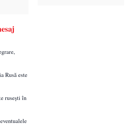
esaj
egrare,
ia Rusă este
e rusești în
 eventualele