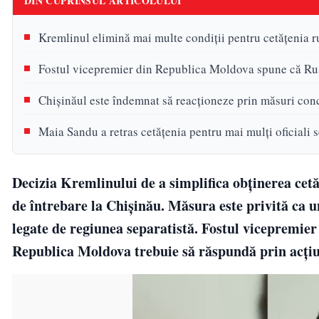
DIN CUPRINSUL ARTICOLULUI
Kremlinul elimină mai multe condiții pentru cetățenia r
Fostul vicepremier din Republica Moldova spune că Rusi
Chișinăul este îndemnat să reacționeze prin măsuri con
Maia Sandu a retras cetățenia pentru mai mulți oficiali s
Decizia Kremlinului de a simplifica obținerea cetă
de întrebare la Chișinău. Măsura este privită ca u
legate de regiunea separatistă. Fostul vicepremie
Republica Moldova trebuie să răspundă prin acțiun