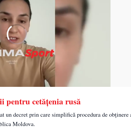
i pentru cetățenia rusă
at un decret prin care simplifică procedura de obținere 
ublica Moldova.