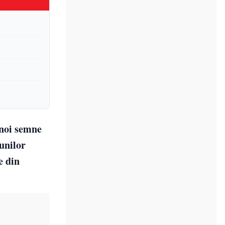
 noi semne
iunilor
e din