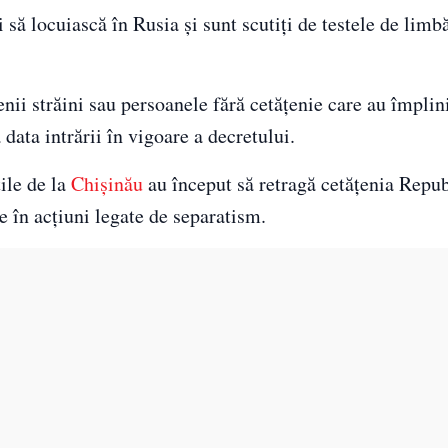
i să locuiască în Rusia și sunt scutiți de testele de limbă
nii străini sau persoanele fără cetățenie care au împlini
data intrării în vigoare a decretului.
țile de la
Chișinău
au început să retragă cetățenia Repub
 în acțiuni legate de separatism.