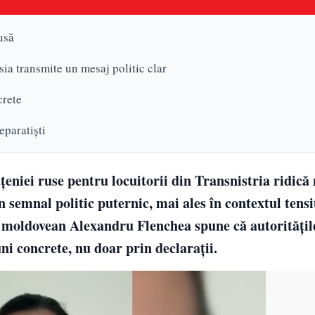
usă
a transmite un mesaj politic clar
crete
eparatiști
țeniei ruse pentru locuitorii din Transnistria ridică
n semnal politic puternic, mai ales în contextul tens
r moldovean Alexandru Flenchea spune că autoritățil
i concrete, nu doar prin declarații.