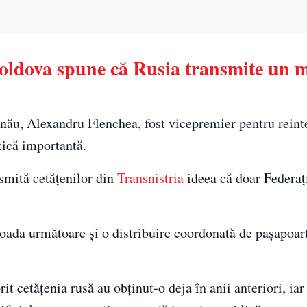
oldova spune că Rusia transmite un m
inău, Alexandru Flenchea, fost vicepremier pentru reint
tică importantă.
smită cetățenilor din
Transnistria
ideea că doar Federaț
ioada următoare și o distribuire coordonată de pașapoart
it cetățenia rusă au obținut-o deja în anii anteriori, iar