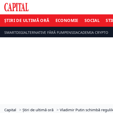
ȘTIRI DE ULTIMĂ ORĂ
ECONOMIE
SOCIAL
STI
SMARTDIGI
ALTERNATIVE FĂRĂ FUM
PENSII
ACADEMIA CRYPTO
Capital
>
Știri de ultimă oră
>
Vladimir Putin schimbă regulil