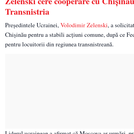
Zelenski cere cooperare cu Chișinău
Transnistria
Președintele Ucrainei,
Volodimir Zelenski
, a solicit
Chișinău pentru a stabili acțiuni comune, după ce Fed
pentru locuitorii din regiunea transnistreană.
Liderul ucrainean a afirmat că Moscova ar urmări, pr