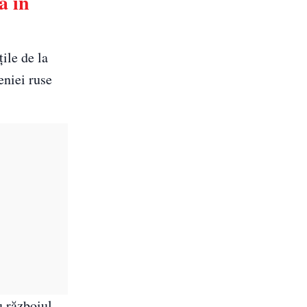
a în
țile de la
eniei ruse
u războiul