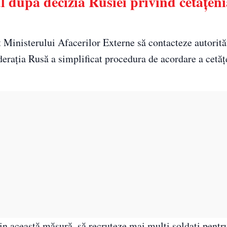
l după decizia Rusiei privind cetățeni
at Ministerului Afacerilor Externe să contacteze autorită
erația Rusă a simplificat procedura de acordare a cetăț
in această măsură, să recruteze mai mulți soldați pentr