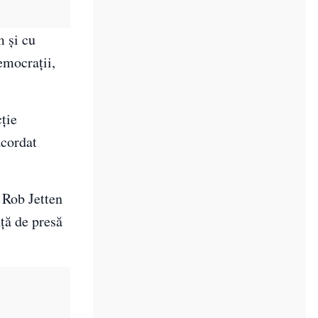
m şi cu
emocraţii,
ţie
acordat
 Rob Jetten
nţă de presă