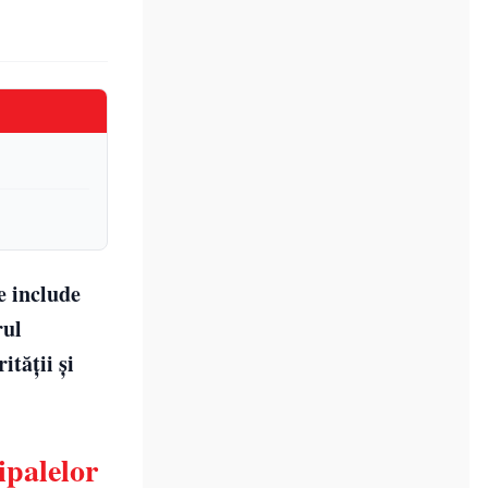
e include
rul
tăţii şi
ipalelor