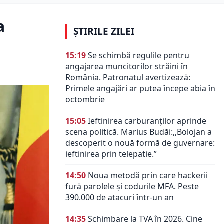
a
ȘTIRILE ZILEI
15:19
Se schimbă regulile pentru
angajarea muncitorilor străini în
România. Patronatul avertizează:
Primele angajări ar putea începe abia în
octombrie
15:05
Ieftinirea carburanților aprinde
scena politică. Marius Budăi:,,Bolojan a
descoperit o nouă formă de guvernare:
ieftinirea prin telepatie.”
14:50
Noua metodă prin care hackerii
fură parolele și codurile MFA. Peste
390.000 de atacuri într-un an
14:35
Schimbare la TVA în 2026. Cine