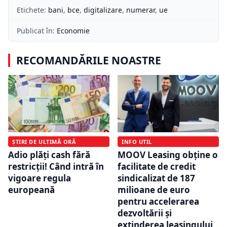
Etichete:
bani
,
bce
,
digitalizare
,
numerar
,
ue
Publicat în:
Economie
RECOMANDĂRILE NOASTRE
ȘTIRI DE ULTIMĂ ORĂ
INFO UTIL
Adio plăți cash fără
MOOV Leasing obține o
restricții! Când intră în
facilitate de credit
vigoare regula
sindicalizat de 187
europeană
milioane de euro
pentru accelerarea
dezvoltării și
extinderea leasingului