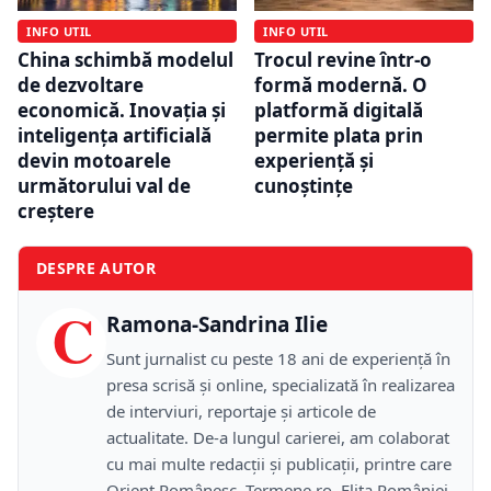
INFO UTIL
INFO UTIL
China schimbă modelul
Trocul revine într-o
de dezvoltare
formă modernă. O
economică. Inovația și
platformă digitală
inteligența artificială
permite plata prin
devin motoarele
experiență și
următorului val de
cunoștințe
creștere
DESPRE AUTOR
C
Ramona-Sandrina Ilie
Sunt jurnalist cu peste 18 ani de experiență în
presa scrisă și online, specializată în realizarea
de interviuri, reportaje și articole de
actualitate. De-a lungul carierei, am colaborat
cu mai multe redacții și publicații, printre care
Orient Românesc, Termene.ro, Elita României,