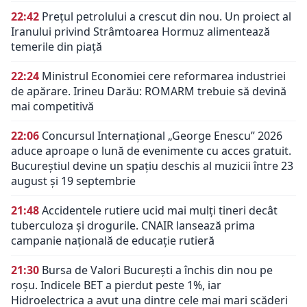
22:42
Prețul petrolului a crescut din nou. Un proiect al
Iranului privind Strâmtoarea Hormuz alimentează
temerile din piață
22:24
Ministrul Economiei cere reformarea industriei
de apărare. Irineu Darău: ROMARM trebuie să devină
mai competitivă
22:06
Concursul Internațional „George Enescu” 2026
aduce aproape o lună de evenimente cu acces gratuit.
Bucureștiul devine un spațiu deschis al muzicii între 23
august și 19 septembrie
21:48
Accidentele rutiere ucid mai mulți tineri decât
tuberculoza și drogurile. CNAIR lansează prima
campanie națională de educație rutieră
21:30
Bursa de Valori București a închis din nou pe
roșu. Indicele BET a pierdut peste 1%, iar
Hidroelectrica a avut una dintre cele mai mari scăderi