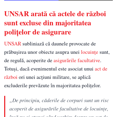
UNSAR arată că actele de război
sunt excluse din majoritatea
polițelor de asigurare
UNSAR
subliniază că daunele provocate de
prăbușirea unor obiecte asupra unei
locuințe
sunt,
de regulă, acoperite de
asigurările facultative
.
Totuși, dacă evenimentul este asociat unui
act de
război
ori unei acțiuni militare, se aplică
excluderile prevăzute în majoritatea polițelor.
„De principiu, căderile de corpuri sunt un risc
acoperit de asigurările facultative de locuinţe,
însă nu şi atunci când vorbim despre un act de