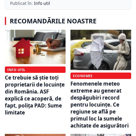
Publicat în:
Info util
RECOMANDĂRILE NOASTRE
INFO UTIL
ECONOMIE
Ce trebuie să știe toți
Fenomenele meteo
proprietarii de locuințe
extreme au generat
din România. ASF
despăgubiri record
explică ce acoperă, de
pentru locuințe. Ce
fapt, polița PAD: Sume
regiune se află pe
limitate
primul loc la sumele
achitate de asigurători