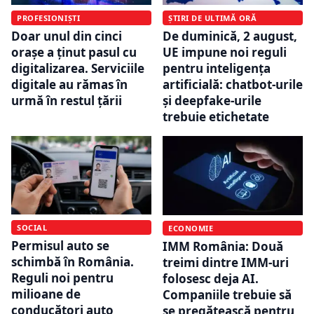
PROFESIONIȘTI
ȘTIRI DE ULTIMĂ ORĂ
Doar unul din cinci
De duminică, 2 august,
orașe a ținut pasul cu
UE impune noi reguli
digitalizarea. Serviciile
pentru inteligența
digitale au rămas în
artificială: chatbot-urile
urmă în restul țării
și deepfake-urile
trebuie etichetate
SOCIAL
ECONOMIE
Permisul auto se
IMM România: Două
schimbă în România.
treimi dintre IMM-uri
Reguli noi pentru
folosesc deja AI.
milioane de
Companiile trebuie să
conducători auto
se pregătească pentru