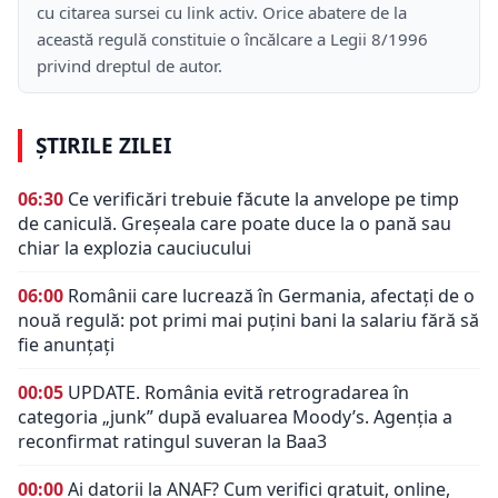
cu citarea sursei cu link activ. Orice abatere de la
această regulă constituie o încălcare a Legii 8/1996
privind dreptul de autor.
ȘTIRILE ZILEI
06:30
Ce verificări trebuie făcute la anvelope pe timp
de caniculă. Greșeala care poate duce la o pană sau
chiar la explozia cauciucului
06:00
Românii care lucrează în Germania, afectați de o
nouă regulă: pot primi mai puțini bani la salariu fără să
fie anunțați
00:05
UPDATE. România evită retrogradarea în
categoria „junk” după evaluarea Moody’s. Agenția a
reconfirmat ratingul suveran la Baa3
00:00
Ai datorii la ANAF? Cum verifici gratuit, online,