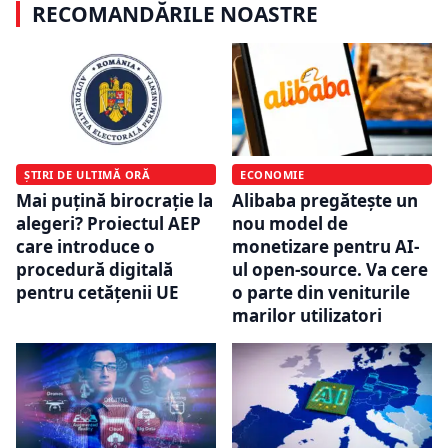
RECOMANDĂRILE NOASTRE
ȘTIRI DE ULTIMĂ ORĂ
ECONOMIE
Mai puțină birocrație la
Alibaba pregătește un
alegeri? Proiectul AEP
nou model de
care introduce o
monetizare pentru AI-
procedură digitală
ul open-source. Va cere
pentru cetățenii UE
o parte din veniturile
marilor utilizatori