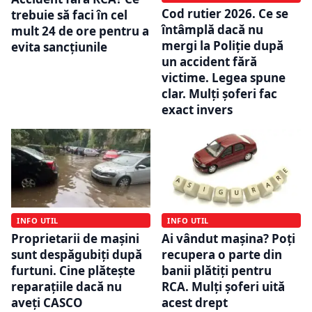
Cod rutier 2026. Ce se
trebuie să faci în cel
întâmplă dacă nu
mult 24 de ore pentru a
mergi la Poliție după
evita sancțiunile
un accident fără
victime. Legea spune
clar. Mulți șoferi fac
exact invers
INFO UTIL
INFO UTIL
Proprietarii de mașini
Ai vândut mașina? Poți
sunt despăgubiți după
recupera o parte din
furtuni. Cine plătește
banii plătiți pentru
reparațiile dacă nu
RCA. Mulți șoferi uită
aveți CASCO
acest drept