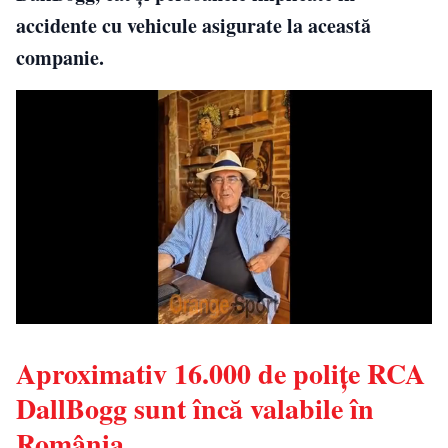
accidente cu vehicule asigurate la această
companie.
Aproximativ 16.000 de polițe RCA
DallBogg sunt încă valabile în
România