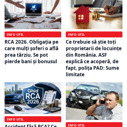
INFO UTIL
INFO UTIL
RCA 2026. Obligația pe
Ce trebuie să știe toți
care mulți șoferi o află
proprietarii de locuințe
prea târziu. Se pot
din România. ASF
pierde bani și bonusul
explică ce acoperă, de
fapt, polița PAD: Sume
limitate
INFO UTIL
INFO UTIL
Accident fără RCA? Ce