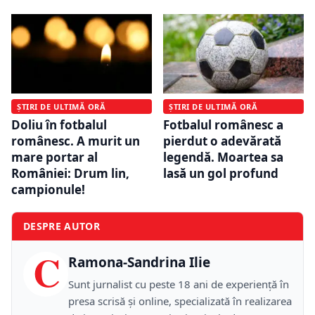
ȘTIRI DE ULTIMĂ ORĂ
ȘTIRI DE ULTIMĂ ORĂ
Doliu în fotbalul
Fotbalul românesc a
românesc. A murit un
pierdut o adevărată
mare portar al
legendă. Moartea sa
României: Drum lin,
lasă un gol profund
campionule!
DESPRE AUTOR
C
Ramona-Sandrina Ilie
Sunt jurnalist cu peste 18 ani de experiență în
presa scrisă și online, specializată în realizarea