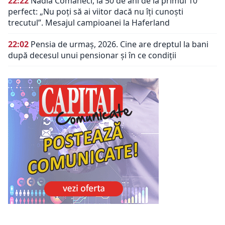
22:22
Nadia Comăneci, la 50 de ani de la primul 10
perfect: „Nu poţi să ai viitor dacă nu îţi cunoşti
trecutul”. Mesajul campioanei la Haferland
22:02
Pensia de urmaș, 2026. Cine are dreptul la bani
după decesul unui pensionar și în ce condiții