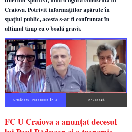
tinerilor sportivi, fiind o figură cunoscută în
Craiova. Potrivit informațiilor apărute în
spațiul public, acesta s-ar fi confruntat în
ultimul timp cu o boală gravă.
Următorul videoclip în 2
Anulează
FC U Craiova a anunțat decesul
lui Paul Răducan și a transmis