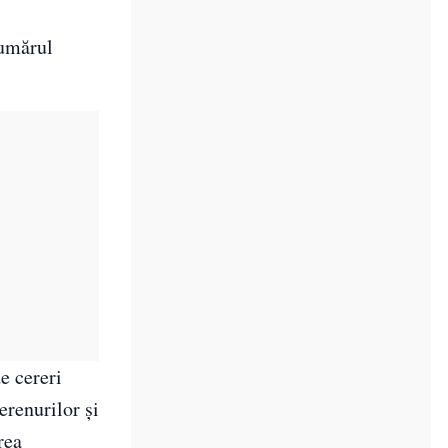
numărul
e cereri
erenurilor și
rea