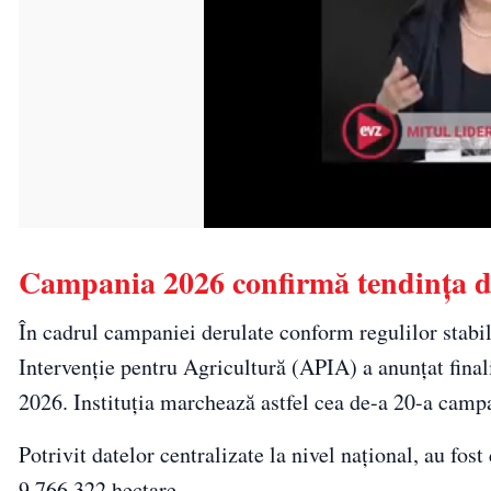
Campania 2026 confirmă tendința de 
În cadrul campaniei derulate conform regulilor stabil
Intervenție pentru Agricultură (APIA) a anunțat fina
2026. Instituția marchează astfel cea de-a 20-a campa
Potrivit datelor centralizate la nivel național, au fos
9.766.322 hectare.