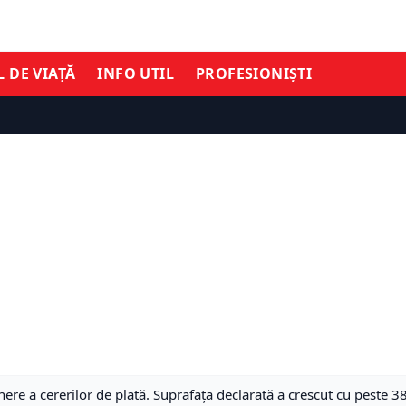
L DE VIAȚĂ
INFO UTIL
PROFESIONIȘTI
e a cererilor de plată. Suprafața declarată a crescut cu peste 3