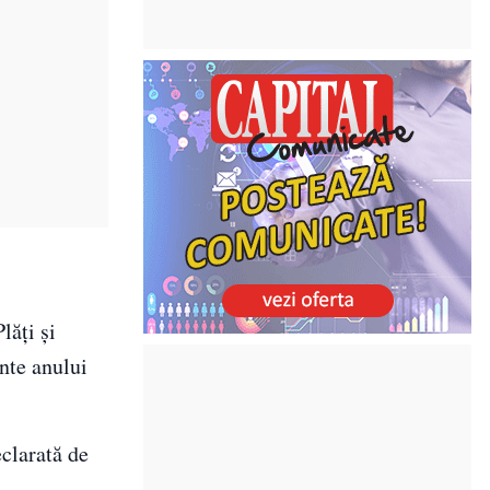
lăți și
nte anului
eclarată de