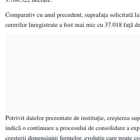
Comparativ cu anul precedent, suprafața solicitată la
cererilor înregistrate a fost mai mic cu 37.018 față 
Potrivit datelor prezentate de instituție, creșterea s
indică o continuare a procesului de consolidare a exp
creșterii dimensiunii fermelor, evoluție care poate con