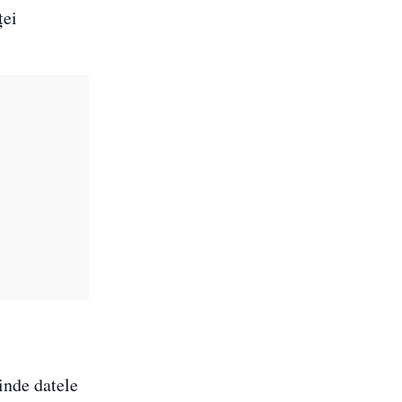
ței
rinde datele