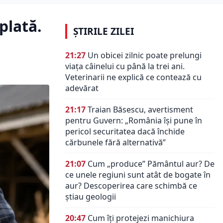
plată.
ȘTIRILE ZILEI
21:27
Un obicei zilnic poate prelungi
viața câinelui cu până la trei ani.
Veterinarii ne explică ce contează cu
adevărat
21:17
Traian Băsescu, avertisment
pentru Guvern: „România își pune în
pericol securitatea dacă închide
cărbunele fără alternativă”
21:07
Cum „produce” Pământul aur? De
ce unele regiuni sunt atât de bogate în
aur? Descoperirea care schimbă ce
știau geologii
20:47
Cum îți protejezi manichiura