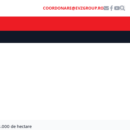
COORDONARE@EVZGROUP.RO
8.000 de hectare