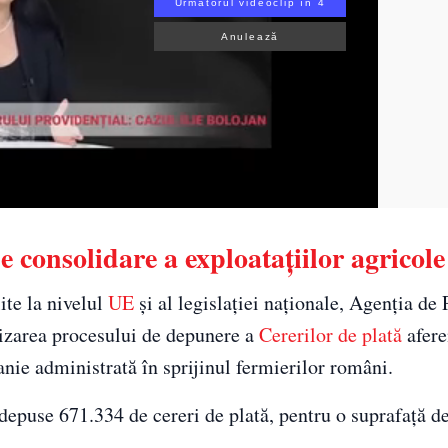
Următorul videoclip în 3
Anulează
consolidare a exploatațiilor agricole
ite la nivelul
UE
și al legislației naționale, Agenția de P
lizarea procesului de depunere a
Cererilor de plată
afere
nie administrată în sprijinul fermierilor români.
t depuse 671.334 de cereri de plată, pentru o suprafață d