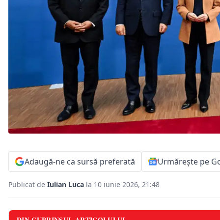
Adaugă-ne ca sursă preferată
Urmărește pe G
Publicat de
Iulian Luca
la 10 iunie 2026, 21:48
DIN CUPRINSUL ARTICOLULUI