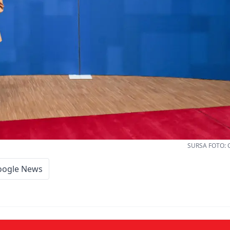
SURSA FOTO: C
oogle News