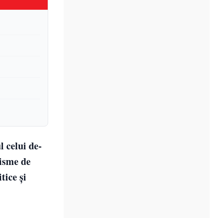
l celui de-
nisme de
tice și