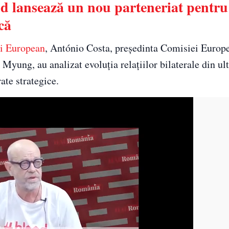
d lansează un nou parteneriat pentru
că
ui European
, António Costa, președinta Comisiei Europ
Myung, au analizat evoluția relațiilor bilaterale din ult
ate strategice.