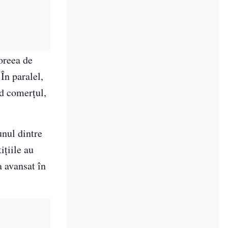
oreea de
În paralel,
nd comerțul,
unul dintre
ițiile au
a avansat în