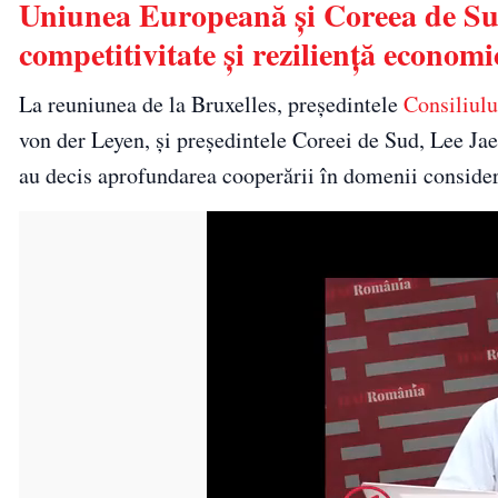
Uniunea Europeană și Coreea de Su
competitivitate și reziliență economi
La reuniunea de la Bruxelles, președintele
Consiliul
von der Leyen, și președintele Coreei de Sud, Lee Jae 
au decis aprofundarea cooperării în domenii consider