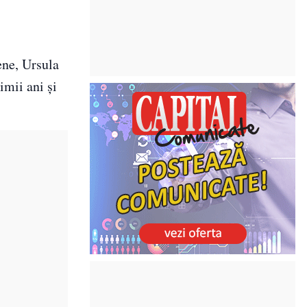
ene, Ursula
imii ani și