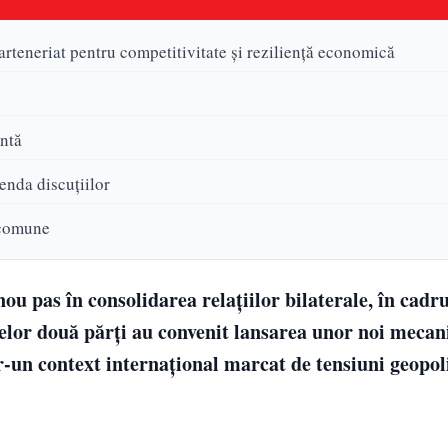
teneriat pentru competitivitate și reziliență economică
antă
enda discuțiilor
i comune
 pas în consolidarea relațiilor bilaterale, în cadru
 celor două părți au convenit lansarea unor noi meca
r-un context internațional marcat de tensiuni geopoli