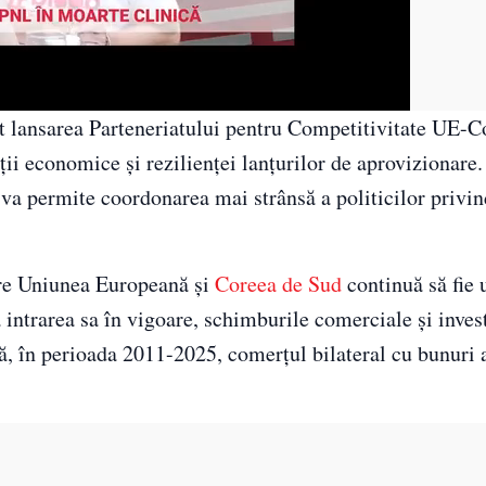
t lansarea Parteneriatului pentru Competitivitate UE-C
ii economice și rezilienței lanțurilor de aprovizionare. 
e va permite coordonarea mai strânsă a politicilor privi
tre Uniunea Europeană și
Coreea de Sud
continuă să fie 
intrarea sa în vigoare, schimburile comerciale și invest
ă, în perioada 2011-2025, comerțul bilateral cu bunuri 