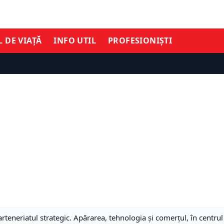
L DE VIAȚĂ
INFO UTIL
PROFESIONIȘTI
rteneriatul strategic. Apărarea, tehnologia și comerțul, în centru