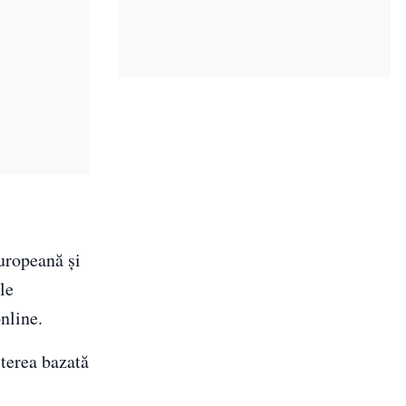
uropeană și
le
nline.
șterea bazată