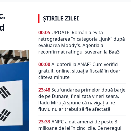
c.
ȘTIRILE ZILEI
rd
00:05
UPDATE. România evită
retrogradarea în categoria „junk” după
evaluarea Moody’s. Agenția a
reconfirmat ratingul suveran la Baa3
00:00
Ai datorii la ANAF? Cum verifici
gratuit, online, situația fiscală în doar
câteva minute
23:48
Scufundarea primelor două barje
de pe Dunăre, finalizată vineri seara.
Radu Miruță spune că navigația pe
fluviu nu ar trebui să fie afectată
23:33
ANPC a dat amenzi de peste 3
milioane de lei în cinci zile. Ce nereguli