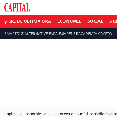
ȘTIRI DE ULTIMĂ ORĂ
ECONOMIE
SOCIAL
STI
SMARTDIGI
ALTERNATIVE FĂRĂ FUM
PENSII
ACADEMIA CRYPTO
Capital
>
Economie
>
UE și Coreea de Sud își consolidează pa