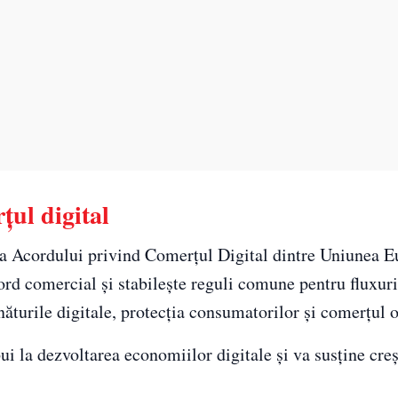
țul digital
ea Acordului privind Comerțul Digital dintre Uniunea E
d comercial și stabilește reguli comune pentru fluxuri
năturile digitale, protecția consumatorilor și comerțul o
ui la dezvoltarea economiilor digitale și va susține cre