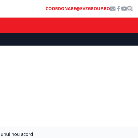
COORDONARE@EVZGROUP.RO
l unui nou acord