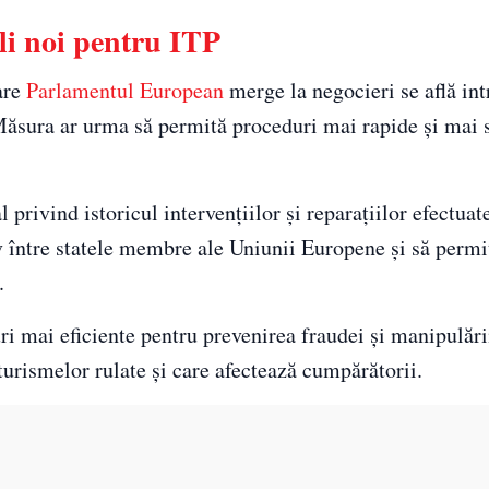
i noi pentru ITP
are
Parlamentul European
merge la negocieri se află in
. Măsura ar urma să permită proceduri mai rapide și mai 
privind istoricul intervențiilor și reparațiilor efectuat
iv între statele membre ale Uniunii Europene și să permi
.
i mai eficiente pentru prevenirea fraudei și manipulări
turismelor rulate și care afectează cumpărătorii.