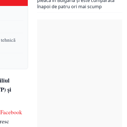
pleacă în Bulgaria și este cumpărată
înapoi de patru ori mai scump
 tehnică
liul
P) și
e
Facebook
ăresc