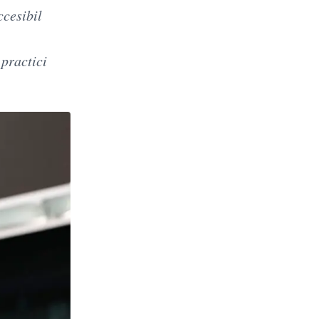
ccesibil
 practici