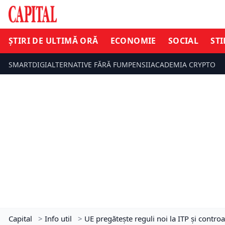
ȘTIRI DE ULTIMĂ ORĂ
ECONOMIE
SOCIAL
STI
SMARTDIGI
ALTERNATIVE FĂRĂ FUM
PENSII
ACADEMIA CRYPTO
Capital
>
Info util
>
UE pregătește reguli noi la ITP și contro