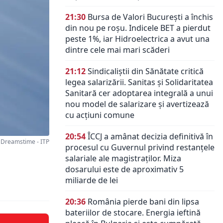
21:30
Bursa de Valori București a închis
din nou pe roșu. Indicele BET a pierdut
peste 1%, iar Hidroelectrica a avut una
dintre cele mai mari scăderi
21:12
Sindicaliștii din Sănătate critică
legea salarizării. Sanitas și Solidaritatea
Sanitară cer adoptarea integrală a unui
nou model de salarizare și avertizează
cu acțiuni comune
20:54
ÎCCJ a amânat decizia definitivă în
Dreamstime - ITP
procesul cu Guvernul privind restanțele
salariale ale magistraților. Miza
dosarului este de aproximativ 5
miliarde de lei
20:36
România pierde bani din lipsa
bateriilor de stocare. Energia ieftină