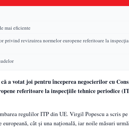
e mai eficiente
r privind revizuirea normelor europene referitoare la inspecția
audelor
 a votat joi pentru începerea negocierilor cu Consi
ene referitoare la inspecțiile tehnice periodice (IT
mbarea regulilor ITP din UE. Virgil Popescu a scris p
te europeană, cât și una națională, iar noile măsuri urm