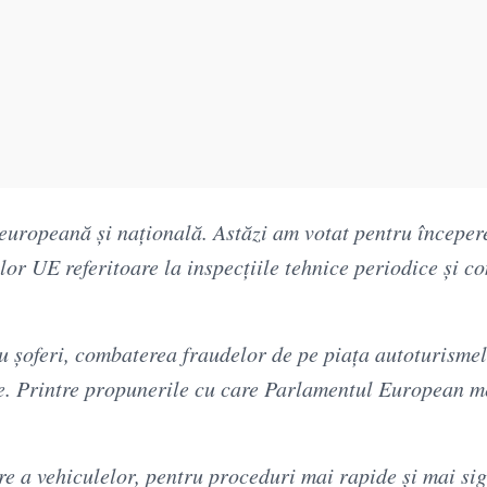
 europeană și națională. Astăzi am votat pentru începer
or UE referitoare la inspecțiile tehnice periodice și co
u șoferi, combaterea fraudelor de pe piața autoturisme
e. Printre propunerile cu care Parlamentul European m
are a vehiculelor, pentru proceduri mai rapide și mai si