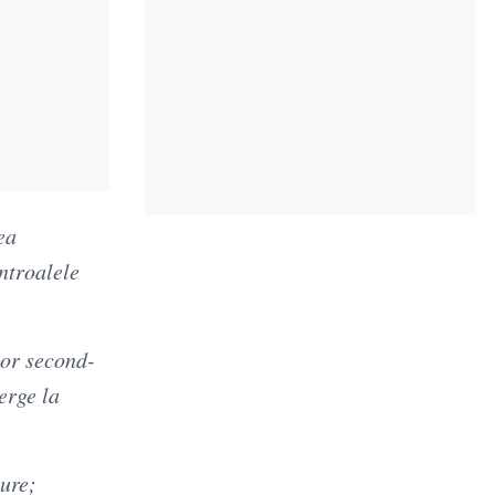
ea
ntroalele
lor second-
erge la
gure;