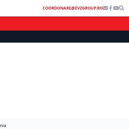
COORDONARE@EVZGROUP.RO
ânia