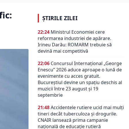
ic:
ȘTIRILE ZILEI
22:24
Ministrul Economiei cere
reformarea industriei de apărare.
Irineu Darău: ROMARM trebuie să
devină mai competitivă
22:06
Concursul Internațional „George
Enescu” 2026 aduce aproape o lună de
evenimente cu acces gratuit.
Bucureștiul devine un spațiu deschis al
muzicii între 23 august și 19
septembrie
21:48
Accidentele rutiere ucid mai mulți
tineri decât tuberculoza și drogurile.
CNAIR lansează prima campanie
națională de educație rutieră