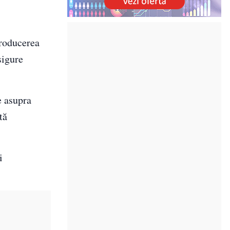
troducerea
sigure
e asupra
tă
i