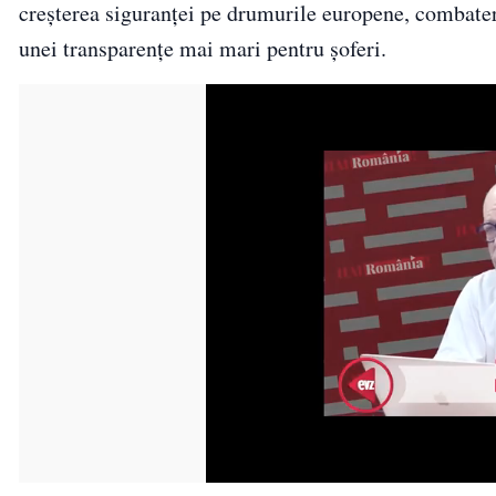
creșterea siguranței pe drumurile europene, combater
unei transparențe mai mari pentru șoferi.