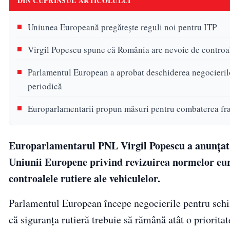
DIN CUPRINSUL ARTICOLULUI
Uniunea Europeană pregătește reguli noi pentru ITP
Virgil Popescu spune că România are nevoie de controal
Parlamentul European a aprobat deschiderea negocierilo
periodică
Europarlamentarii propun măsuri pentru combaterea fr
Europarlamentarul PNL Virgil Popescu a anunțat că
Uniunii Europene privind revizuirea normelor europ
controalele rutiere ale vehiculelor.
Parlamentul European începe negocierile pentru schi
că siguranța rutieră trebuie să rămână atât o priorita