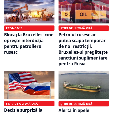
ECONOMIE
ȘTIRI DE ULTIMĂ ORĂ
Blocaj la Bruxelles: cine
Petrolul rusesc ar
oprește interdicția
putea scăpa temporar
pentru petrolierul
de noi restricții.
rusesc
Bruxelles-ul pregătește
sancțiuni suplimentare
pentru Rusia
ȘTIRI DE ULTIMĂ ORĂ
ȘTIRI DE ULTIMĂ ORĂ
Decizie surpriză la
Alertă în apele