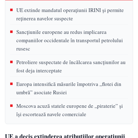
UE extinde mandatul operațiunii IRINI și permite
reținerea navelor suspecte
Sancțiunile europene au redus implicarea
companiilor occidentale în transportul petrolului
rusesc
Petroliere suspectate de încălcarea sancțiunilor au
fost deja interceptate
Europa intensifică măsurile împotriva „flotei din
umbră” asociate Rusiei
Moscova acuză statele europene de „piraterie” și
își escortează navele comerciale
UE a decis extinderea atribuțiilor operațiunii