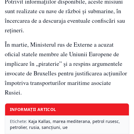
Potrivit informațiilor disponibile, aceste misiuni
sunt realizate cu nave de război și submarine, în
încercarea de a descuraja eventuale confiscări sau
rețineri.
În martie, Ministerul rus de Externe a acuzat
oficial statele membre ale Uniunii Europene de
implicare în „piraterie” și a respins argumentele
invocate de Bruxelles pentru justificarea acțiunilor
împotriva transporturilor maritime asociate
Rusiei.
INFORMAȚII ARTICOL
Etichete:
Kaja Kallas
,
marea mediterana
,
petrol rusesc
,
petrolier
,
rusia
,
sancțiuni
,
ue