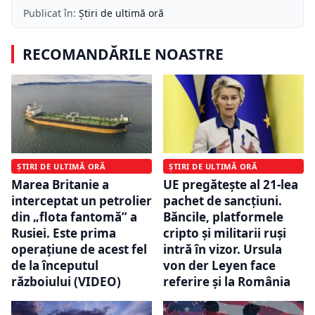
Publicat în:
Știri de ultimă oră
RECOMANDĂRILE NOASTRE
ȘTIRI DE ULTIMĂ ORĂ
ȘTIRI DE ULTIMĂ ORĂ
Marea Britanie a
UE pregătește al 21-lea
interceptat un petrolier
pachet de sancțiuni.
din „flota fantomă” a
Băncile, platformele
Rusiei. Este prima
cripto și militarii ruși
operațiune de acest fel
intră în vizor. Ursula
de la începutul
von der Leyen face
războiului (VIDEO)
referire și la România