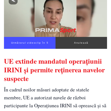
Următorul videoclip în 4
Anulează
UE extinde mandatul operațiunii
IRINI și permite reținerea navelor
suspecte
În cadrul noilor măsuri adoptate de statele
membre, UE a autorizat navele de război
participante la Operațiunea IRINI să oprească și să