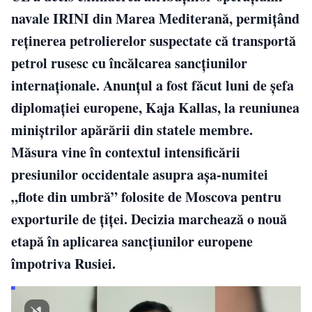
navale IRINI din Marea Mediterană, permițând
reținerea petrolierelor suspectate că transportă
petrol rusesc cu încălcarea sancțiunilor
internaționale. Anunțul a fost făcut luni de șefa
diplomației europene, Kaja Kallas, la reuniunea
miniștrilor apărării din statele membre.
Măsura vine în contextul intensificării
presiunilor occidentale asupra așa-numitei
„flote din umbră” folosite de Moscova pentru
exporturile de țiței. Decizia marchează o nouă
etapă în aplicarea sancțiunilor europene
împotriva Rusiei.