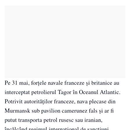
Pe 31 mai, forțele navale franceze și britanice au
interceptat petrolierul Tagor în Oceanul Atlantic.
Potrivit autorităților franceze, nava plecase din
Murmansk sub pavilion camerunez fals și ar fi
putut transporta petrol rusesc sau iranian,
încălcând regimul internațional de sancțiuni.